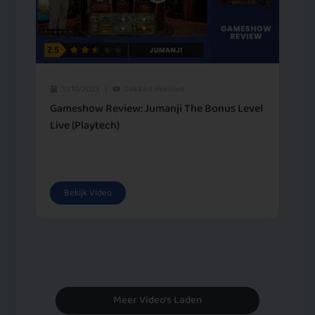
31/10/2023
Gokkast Reviews
Gameshow Review: Jumanji The Bonus Level
Live (Playtech)
Bekijk Video
Meer Video's Laden