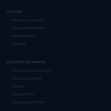
TOP SITES
Hollands Live Casino
Legaal Online Gokken
Meneer Casino
Onetime
ALGEMENE INFORMATIE
Advertentie Instellingen
Casino Compliance
Contact
Privacy Policy
Verantwoord Gokken