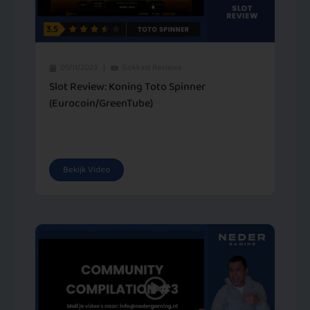
05/11/2023
Gokkast Reviews
Slot Review: Koning Toto Spinner
(Eurocoin/GreenTube)
Bekijk Video