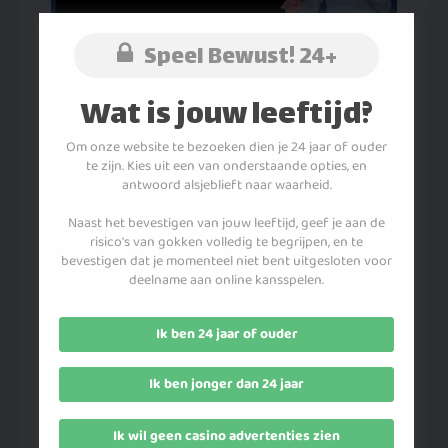
Speel Bewust! 24+
Wat is jouw leeftijd?
04/11/2023
Big Win Video's
Community Compilation #3 – Nedergaming
Om onze website te bezoeken dien je 24 jaar of ouder
Reacts to Big Wins
te zijn. Kies uit een van onderstaande opties, en
antwoord alsjeblieft naar waarheid.
Naast het bevestigen van jouw leeftijd, geef je aan de
risico's van gokken volledig te begrijpen, en te
Bekijk Video
bevestigen dat je momenteel niet bent uitgesloten voor
deelname aan online kansspelen.
Ik ben 24 jaar of ouder
Ik ben jonger dan 24 jaar
Ik wil geen casino advertenties zien