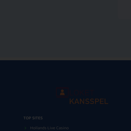
TOP SITES
Hollands Live Casino