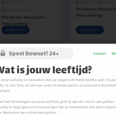
30/10/2023
29/10/2023
Gokkast 
Slot Review: Money Ca
Compilatie Filmpjes
(Relax Gaming)
Slot Review: Money Cart
(Relax Gaming)
Bekijk Video
Bekijk Video
Speel Bewust! 24+
Contact
Ni
at is jouw leeftijd?
onze website te bezoeken dien je volgens de Nederlandse wet 24 jaar
er te zijn. Kies uit een van onderstaande opties, en antwoord alsjeblie
rheid.
27/10/2023
Gokkast Reviews
26/10/2023
Gokkast 
st het bevestigen van jouw leeftijd, geef je aan de risico's van gokken
Gameshow Review: Big Bad
Slot Review: Perfect 
ledig te begrijpen en te bevestigen dat je momenteel niet bent uitges
Wolf Live (Quickspin)
(Play’n Go)
r deelname aan online kansspelen.