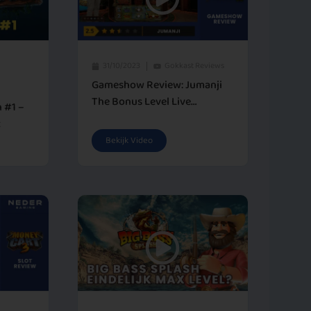
31/10/2023
Gokkast Reviews
Gameshow Review: Jumanji
The Bonus Level Live
n #1 –
(Playtech)
t
Bekijk Video