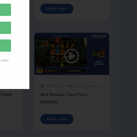
Bekijk Video
 links
Reviews
20/10/2023
Gokkast Reviews
f Dead
Slot Review: Taco Fury
(Netent)
Bekijk Video