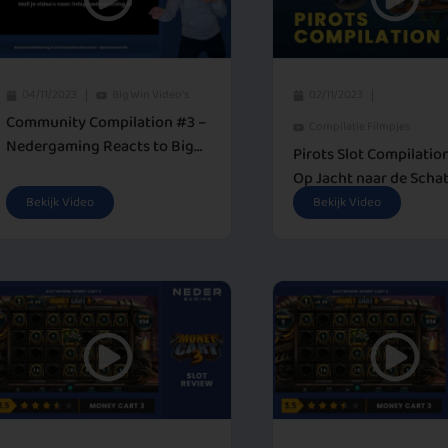
04/11/2023
Big Win Video's
02/11/2023
Community Compilation #3 –
Compilatie Filmpjes
Nedergaming Reacts to Big
Pirots Slot Compilatio
Wins
Op Jacht naar de Scha
Bekijk Video
Bekijk Video