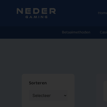
Hom
Betaalmethoden
Casi
Sorteren