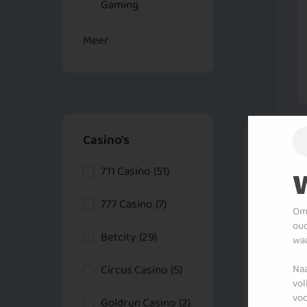
Gaming
Meer
Casino's
711 Casino
(
51
)
W
777 Casino
(
7
)
Om 
oud
Betcity
(
29
)
waa
Circus Casino
(
5
)
Naa
vol
voo
Goldrun Casino
(
2
)