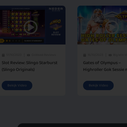
17/10/2023
Gokkast Reviews
16/10/2023
Big Win V
Slot Review: Slingo Starburst
Gates of Olympus –
(Slingo Originals)
Highroller Gok Sessie 
Bonus
Bekijk Video
Bekijk Video