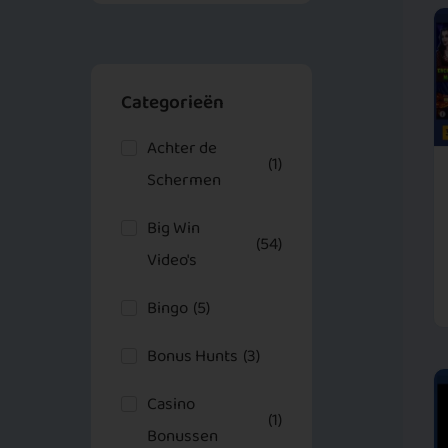
Categorieën
Achter de
(
1
)
Schermen
Big Win
(
54
)
Video's
Bingo
(
5
)
Bonus Hunts
(
3
)
Casino
(
1
)
Bonussen