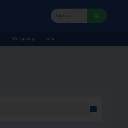
s
Wetgeving
Wiki