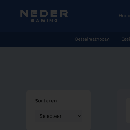
Hom
Betaalmethoden
Casi
Sorteren