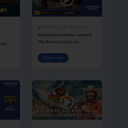
31/10/2023
Gokkast Reviews
Gameshow Review: Jumanji
The Bonus Level Live
n #1 –
(Playtech)
t
Bekijk Video