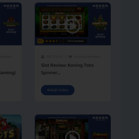
Reviews
05/11/2023
Gokkast Reviews
Slot Review: Koning Toto
Gaming)
Spinner
(Eurocoin/GreenTube)
Bekijk Video