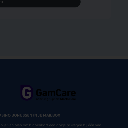
en
ASINO BONUSSEN IN JE MAILBOX
n je van plan om binnenkort een gokje te wagen bij één van