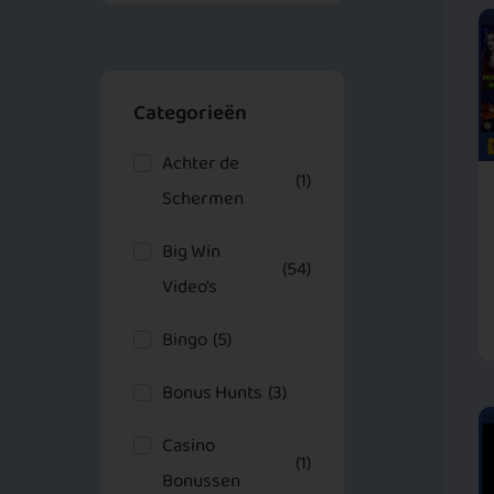
Categorieën
Achter de
(
1
)
Schermen
Big Win
(
54
)
Video's
Bingo
(
5
)
Bonus Hunts
(
3
)
Casino
(
1
)
Bonussen