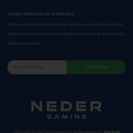
CASINO BONUSSEN IN JE MAILBOX
Ben je van plan om binnenkort een gokje te wagen bij één van de
Nederlandse online kansspelaanbieders? Ontvang de beste bonus
deals in je mailbox!
VERSTUREN
2026 Alle rechten voorbehouden Nedergaming.nl |
Wat kost