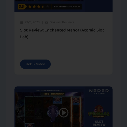
23/11/2023
Gokkast Reviews
Slot Review: Enchanted Manor (Atomic Slot
Lab)
Bekijk Video