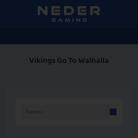
Vikings Go To Walhalla