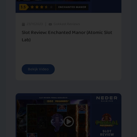
23/11/2023
Gokkast Reviews
Slot Review: Enchanted Manor (Atomic Slot
Lab)
Bekijk Video