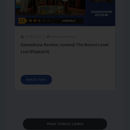
31/10/2023
Gokkast Reviews
Gameshow Review: Jumanji The Bonus Level
Live (Playtech)
Bekijk Video
Meer Video's Laden