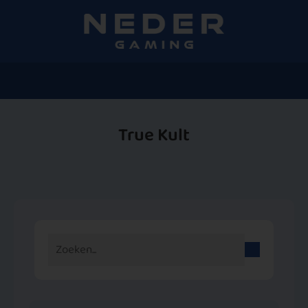
True Kult