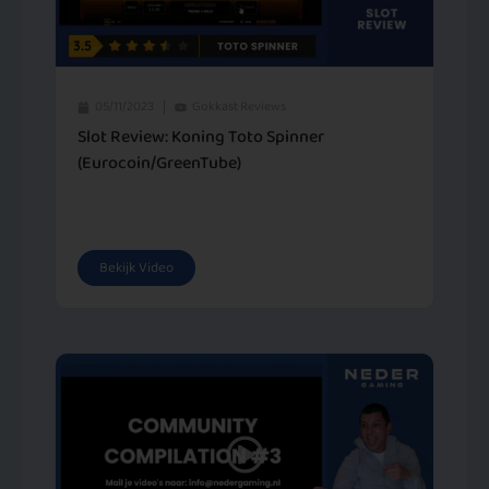
05/11/2023
Gokkast Reviews
Slot Review: Koning Toto Spinner
(Eurocoin/GreenTube)
Bekijk Video