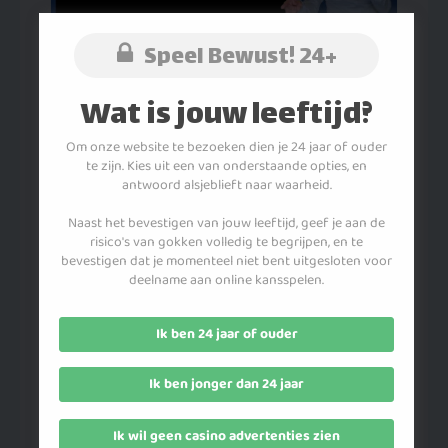
Speel Bewust! 24+
Wat is jouw leeftijd?
04/11/2023
Big Win Video's
Community Compilation #3 – Nedergaming
Om onze website te bezoeken dien je 24 jaar of ouder
Reacts to Big Wins
te zijn. Kies uit een van onderstaande opties, en
antwoord alsjeblieft naar waarheid.
Naast het bevestigen van jouw leeftijd, geef je aan de
risico's van gokken volledig te begrijpen, en te
Bekijk Video
bevestigen dat je momenteel niet bent uitgesloten voor
deelname aan online kansspelen.
Ik ben 24 jaar of ouder
Ik ben jonger dan 24 jaar
Ik wil geen casino advertenties zien