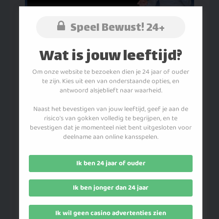
Speel Bewust! 24+
Wat is jouw leeftijd?
04/11/2023
Big Win Video's
Community Compilation #3 – Nedergaming
Om onze website te bezoeken dien je 24 jaar of ouder
Reacts to Big Wins
te zijn. Kies uit een van onderstaande opties, en
antwoord alsjeblieft naar waarheid.
Naast het bevestigen van jouw leeftijd, geef je aan de
risico's van gokken volledig te begrijpen, en te
Bekijk Video
bevestigen dat je momenteel niet bent uitgesloten voor
deelname aan online kansspelen.
Ik ben 24 jaar of ouder
Ik ben jonger dan 24 jaar
Ik wil geen casino advertenties zien