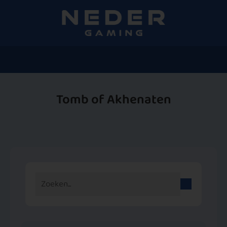
Tomb of Akhenaten