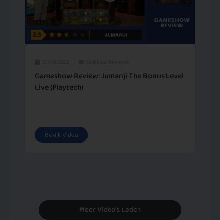
31/10/2023
Gokkast Reviews
Gameshow Review: Jumanji The Bonus Level
Live (Playtech)
Bekijk Video
Meer Video's Laden