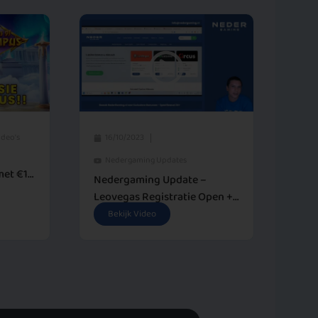
ideo's
16/10/2023
Nedergaming Updates
met €10
Nedergaming Update –
Leovegas Registratie Open +
Casino Nieuws
Bekijk Video