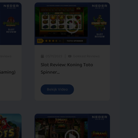
Reviews
05/11/2023
Gokkast Reviews
Slot Review: Koning Toto
Gaming)
Spinner
(Eurocoin/GreenTube)
Bekijk Video