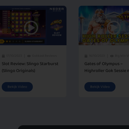
17/10/2023
Gokkast Reviews
16/10/2023
Big Win V
Slot Review: Slingo Starburst
Gates of Olympus –
(Slingo Originals)
Highroller Gok Sessie 
Bonus
Bekijk Video
Bekijk Video