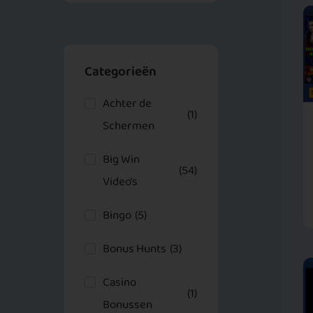
Categorieën
Achter de
(
1
)
Schermen
Big Win
(
54
)
Video's
Bingo
(
5
)
Bonus Hunts
(
3
)
Casino
(
1
)
Bonussen