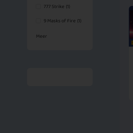
777 Strike
(
1
)
9 Masks of Fire
(
1
)
Meer