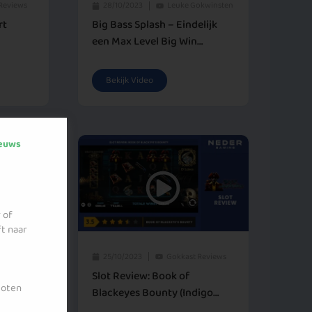
Reviews
28/10/2023
Leuke Gokwinsten
rt
Big Bass Splash – Eindelijk
een Max Level Big Win
Bonus?
Bekijk Video
euws
 of
ft naar
Reviews
25/10/2023
Gokkast Reviews
Gems
Slot Review: Book of
loten
Blackeyes Bounty (Indigo
Magic)