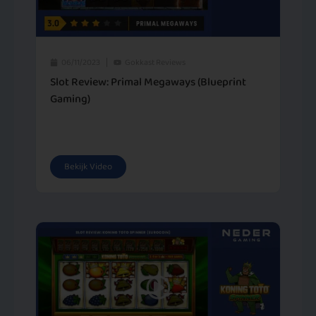
06/11/2023
Gokkast Reviews
Slot Review: Primal Megaways (Blueprint
Gaming)
Bekijk Video