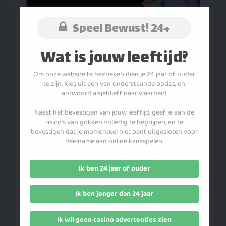
Speel Bewust! 24+
Wat is jouw leeftijd?
04/11/2023
Big Win Video's
Community Compilation #3 – Nedergaming
Om onze website te bezoeken dien je 24 jaar of ouder
Reacts to Big Wins
te zijn. Kies uit een van onderstaande opties, en
antwoord alsjeblieft naar waarheid.
Naast het bevestigen van jouw leeftijd, geef je aan de
risico's van gokken volledig te begrijpen, en te
Bekijk Video
bevestigen dat je momenteel niet bent uitgesloten voor
deelname aan online kansspelen.
Ik ben 24 jaar of ouder
Ik ben jonger dan 24 jaar
Ik wil geen casino advertenties zien