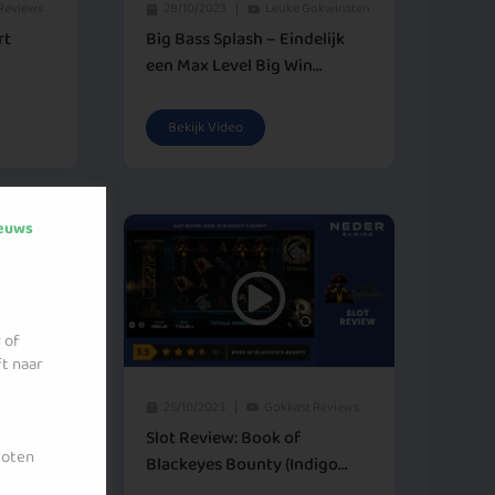
Reviews
28/10/2023
Leuke Gokwinsten
rt
Big Bass Splash – Eindelijk
een Max Level Big Win
Bonus?
Bekijk Video
euws
 of
ft naar
Reviews
25/10/2023
Gokkast Reviews
Gems
Slot Review: Book of
loten
Blackeyes Bounty (Indigo
Magic)