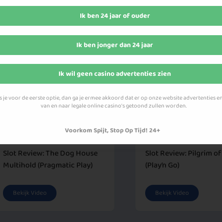
Bekijk Video
Bekijk Video
Ik ben 24 jaar of ouder
Ik ben jonger dan 24 jaar
Ik wil geen casino advertenties zien
s je voor de eerste optie, dan ga je ermee akkoord dat er op onze website advertenties en
van en naar legale online casino's getoond zullen worden.
Voorkom Spijt, Stop Op Tijd! 24+
24/10/2023
Gokkast Reviews
22/10/2023
Gokkast 
Slot Review: The Dog House
Slot Review: Pilgrim o
Multihold (Pragmatic Play)
(Play’n Go)
Bekijk Video
Bekijk Video