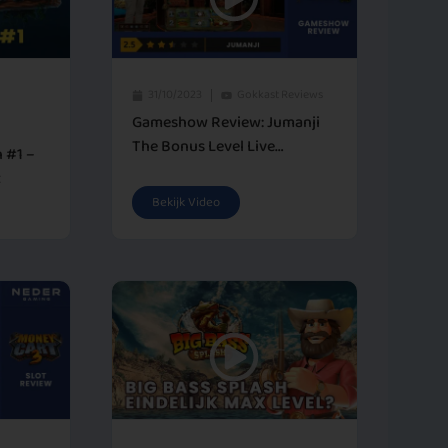
31/10/2023
Gokkast Reviews
Gameshow Review: Jumanji
The Bonus Level Live
n #1 –
(Playtech)
t
Bekijk Video