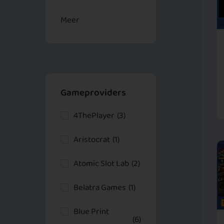
Meer
Gameproviders
4ThePlayer
(
3
)
Aristocrat
(
1
)
Atomic Slot Lab
(
2
)
Belatra Games
(
1
)
Blue Print
(
6
)