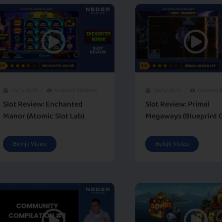
23/11/2023
Gokkast Reviews
06/11/2023
Gokkast 
Slot Review: Enchanted
Slot Review: Primal
Manor (Atomic Slot Lab)
Megaways (Blueprint 
Bekijk Video
Bekijk Video