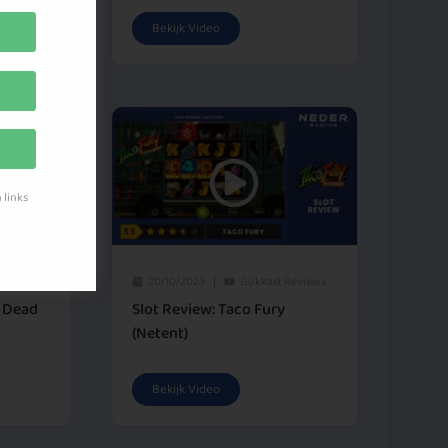
Bekijk Video
 links
Reviews
20/10/2023
Gokkast Reviews
f Dead
Slot Review: Taco Fury
(Netent)
Bekijk Video