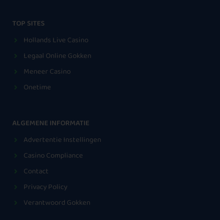
TOP SITES
Hollands Live Casino
Legaal Online Gokken
Meneer Casino
Onetime
ALGEMENE INFORMATIE
Advertentie Instellingen
Casino Compliance
Contact
Privacy Policy
Verantwoord Gokken