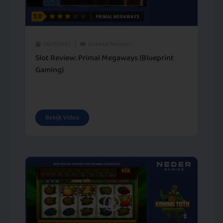
06/11/2023
Gokkast Reviews
Slot Review: Primal Megaways (Blueprint
Gaming)
Bekijk Video