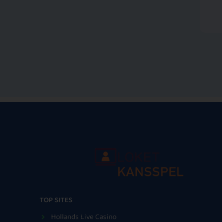
TOP SITES
Hollands Live Casino