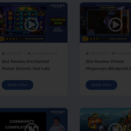
23/11/2023
Gokkast Reviews
06/11/2023
Gokkast 
Slot Review: Enchanted
Slot Review: Primal
Manor (Atomic Slot Lab)
Megaways (Blueprint 
Bekijk Video
Bekijk Video