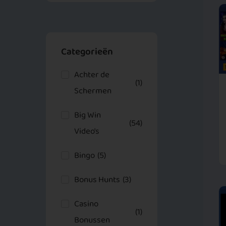
Categorieën
Achter de
(
1
)
Schermen
Big Win
(
54
)
Video's
Bingo
(
5
)
Bonus Hunts
(
3
)
Casino
(
1
)
Bonussen