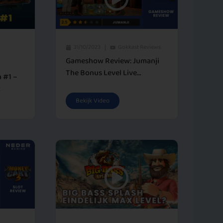
31/10/2023
Gokkast Reviews
Gameshow Review: Jumanji
The Bonus Level Live
n #1 –
(Playtech)
t
Bekijk Video