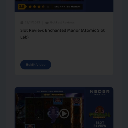
23/11/2023
Gokkast Reviews
Slot Review: Enchanted Manor (Atomic Slot
Lab)
Bekijk Video