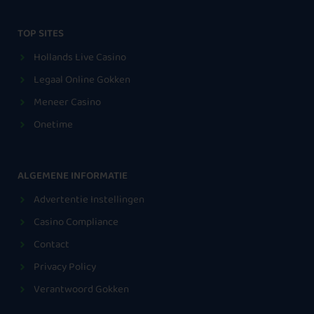
TOP SITES
Hollands Live Casino
Legaal Online Gokken
Meneer Casino
Onetime
ALGEMENE INFORMATIE
Advertentie Instellingen
Casino Compliance
Contact
Privacy Policy
Verantwoord Gokken