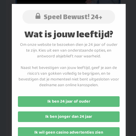
Speel Bewust! 24+
Wat is jouw leeftijd?
04/11/2023
Big Win Video's
Community Compilation #3 – Nedergaming
Om onze website te bezoeken dien je 24 jaar of ouder
Reacts to Big Wins
te zijn. Kies uit een van onderstaande opties, en
antwoord alsjeblieft naar waarheid.
Naast het bevestigen van jouw leeftijd, geef je aan de
risico's van gokken volledig te begrijpen, en te
Bekijk Video
bevestigen dat je momenteel niet bent uitgesloten voor
deelname aan online kansspelen.
Ik ben 24 jaar of ouder
Ik ben jonger dan 24 jaar
Ik wil geen casino advertenties zien