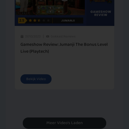
31/10/2023
Gokkast Reviews
Gameshow Review: Jumanji The Bonus Level
Live (Playtech)
Bekijk Video
Meer Video's Laden