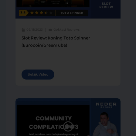
05/11/2023
Gokkast Reviews
Slot Review: Koning Toto Spinner
(Eurocoin/GreenTube)
Bekijk Video