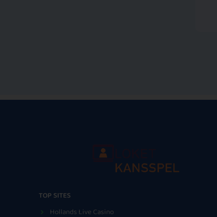
TOP SITES
Hollands Live Casino