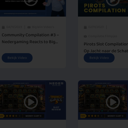
04/11/2023
Big Win Video's
02/11/2023
Community Compilation #3 –
Compilatie Filmpjes
Nedergaming Reacts to Big
Pirots Slot Compilatio
Wins
Op Jacht naar de Scha
Bekijk Video
Bekijk Video