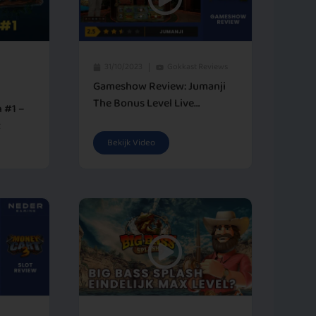
31/10/2023
Gokkast Reviews
Gameshow Review: Jumanji
The Bonus Level Live
n #1 –
(Playtech)
t
Bekijk Video