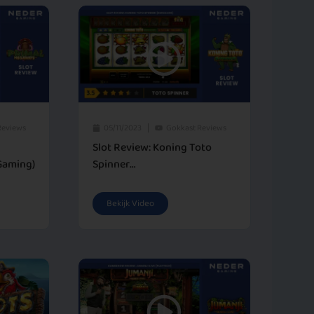
Reviews
05/11/2023
Gokkast Reviews
Slot Review: Koning Toto
Gaming)
Spinner
(Eurocoin/GreenTube)
Bekijk Video