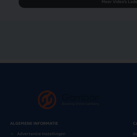
Meer Video's Lad
ALGEMENE INFORMATIE
C
Advertentie Instellingen
Be