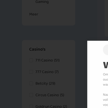
Gaming
Meer
Casino's
711 Casino
(
51
)
W
777 Casino
(
7
)
Om 
oud
Betcity
(
29
)
waa
Circus Casino
(
5
)
Naa
vol
voo
Goldrun Casino
(
2
)