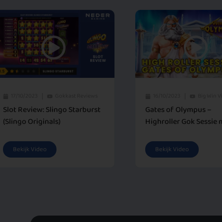
17/10/2023
Gokkast Reviews
16/10/2023
Big Win V
Slot Review: Slingo Starburst
Gates of Olympus –
(Slingo Originals)
Highroller Gok Sessie 
Bonus
Bekijk Video
Bekijk Video