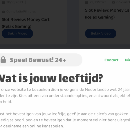
30/10/2023
29/10/2023
Gokkast 
Slot Review: Money Ca
Compilatie Filmpjes
(Relax Gaming)
Slot Review: Money Cart
(Relax Gaming)
Bekijk Video
Bekijk Video
Speel Bewust! 24+
Contact
Ni
at is jouw leeftijd?
onze website te bezoeken dien je volgens de Nederlandse wet 24 jaar
er te zijn. Kies uit een van onderstaande opties, en antwoord alsjeblie
rheid.
27/10/2023
Gokkast Reviews
26/10/2023
Gokkast 
st het bevestigen van jouw leeftijd, geef je aan de risico's van gokken
Gameshow Review: Big Bad
Slot Review: Perfect 
ledig te begrijpen en te bevestigen dat je momenteel niet bent uitges
Wolf Live (Quickspin)
(Play’n Go)
r deelname aan online kansspelen.