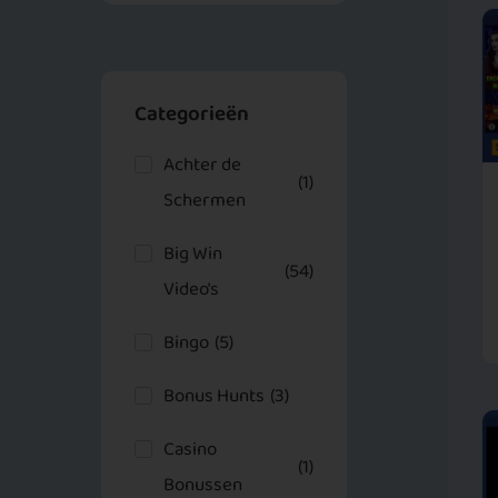
Categorieën
Achter de
(
1
)
Schermen
Big Win
(
54
)
Video's
Bingo
(
5
)
Bonus Hunts
(
3
)
Casino
(
1
)
Bonussen