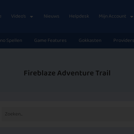
e
Video’s
Nieuws
Helpdesk
Mijn Account
no Spellen
Game Features
Gokkasten
Provider
Fireblaze Adventure Trail