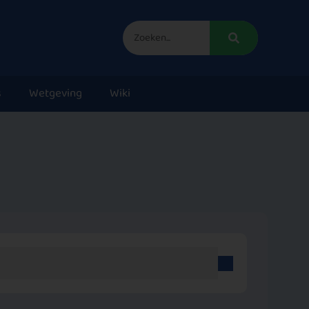
s
Wetgeving
Wiki