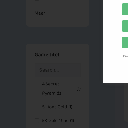
Meer
Game titel
Kie
4 Secret
(
1
)
Pyramids
5 Lions Gold
(
1
)
5K Gold Mine
(
1
)