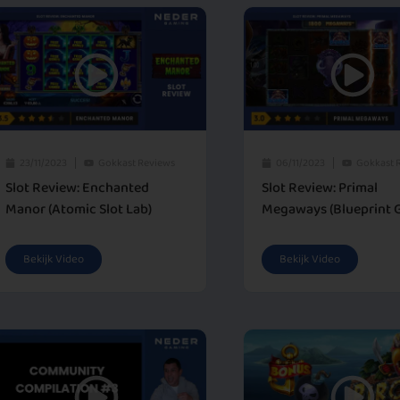
23/11/2023
Gokkast Reviews
06/11/2023
Gokkast 
Slot Review: Enchanted
Slot Review: Primal
Manor (Atomic Slot Lab)
Megaways (Blueprint 
Bekijk Video
Bekijk Video