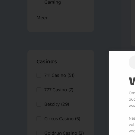
Gaming
Meer
Casino's
711 Casino
(
51
)
W
777 Casino
(
7
)
Om 
oud
Betcity
(
29
)
waa
Circus Casino
(
5
)
Naa
vol
voo
Goldrun Casino
(
2
)