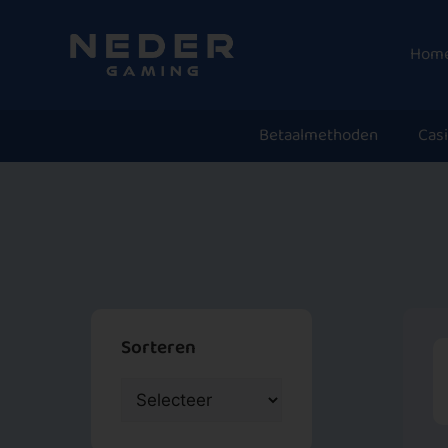
Hom
Betaalmethoden
Casi
Sorteren