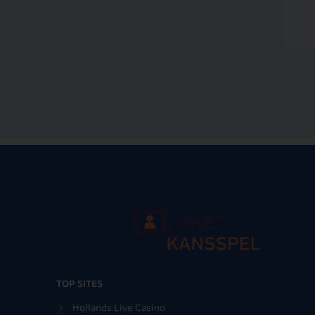
TOP SITES
Hollands Live Casino