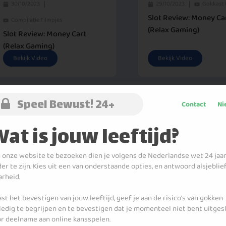
30/10/2023
29/10/2023
Gokkast 
Slot Review: Money Ca
Compilatie Filmpjes
(Relax Gaming)
Slot Review: Money Cart
(Relax Gaming)
Bekijk Video
Bekijk Video
Speel Bewust! 24+
Contact
Ni
at is jouw leeftijd?
onze website te bezoeken dien je volgens de Nederlandse wet 24 jaar
er te zijn. Kies uit een van onderstaande opties, en antwoord alsjeblie
rheid.
27/10/2023
Gokkast Reviews
26/10/2023
Gokkast 
st het bevestigen van jouw leeftijd, geef je aan de risico's van gokken
Gameshow Review: Big Bad
Slot Review: Perfect 
ledig te begrijpen en te bevestigen dat je momenteel niet bent uitges
Wolf Live (Quickspin)
(Play’n Go)
r deelname aan online kansspelen.