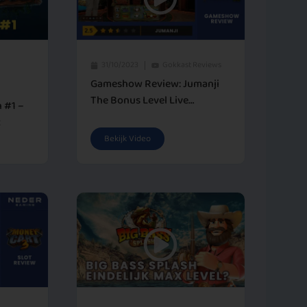
31/10/2023
Gokkast Reviews
Gameshow Review: Jumanji
The Bonus Level Live
n #1 –
(Playtech)
t
Bekijk Video