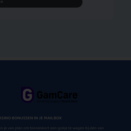
en
ASINO BONUSSEN IN JE MAILBOX
n je van plan om binnenkort een gokje te wagen bij één van