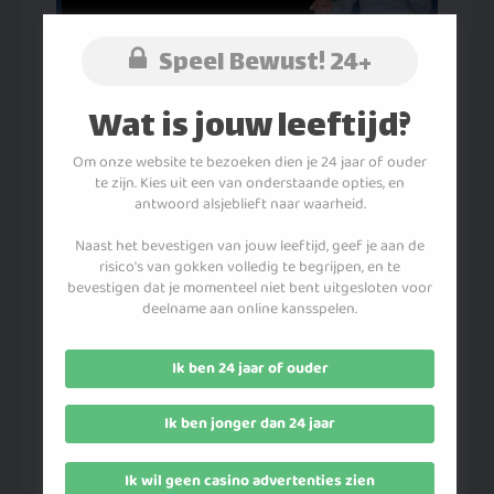
Speel Bewust! 24+
Wat is jouw leeftijd?
04/11/2023
Big Win Video's
Community Compilation #3 – Nedergaming
Om onze website te bezoeken dien je 24 jaar of ouder
Reacts to Big Wins
te zijn. Kies uit een van onderstaande opties, en
antwoord alsjeblieft naar waarheid.
Naast het bevestigen van jouw leeftijd, geef je aan de
risico's van gokken volledig te begrijpen, en te
Bekijk Video
bevestigen dat je momenteel niet bent uitgesloten voor
deelname aan online kansspelen.
Ik ben 24 jaar of ouder
Ik ben jonger dan 24 jaar
Ik wil geen casino advertenties zien