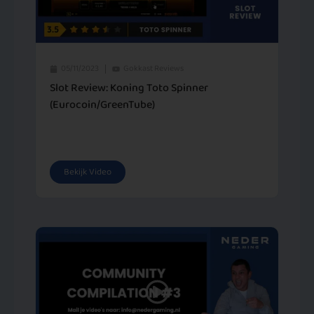
05/11/2023
Gokkast Reviews
Slot Review: Koning Toto Spinner
(Eurocoin/GreenTube)
Bekijk Video