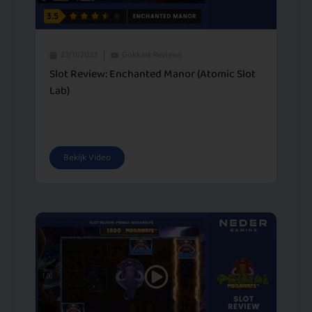
23/11/2023
Gokkast Reviews
Slot Review: Enchanted Manor (Atomic Slot
Lab)
Bekijk Video