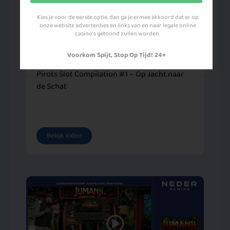
Kies je voor de eerste optie, dan ga je ermee akkoord dat er op
onze website advertenties en links van en naar legale online
casino's getoond zullen worden.
Voorkom Spijt, Stop Op Tijd! 24+
02/11/2023
Compilatie Filmpjes
Pirots Slot Compilation #1 – Op Jacht naar
de Schat
Bekijk Video