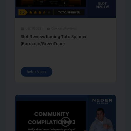
05/11/2023
Gokkast Reviews
Slot Review: Koning Toto Spinner
(Eurocoin/GreenTube)
Bekijk Video