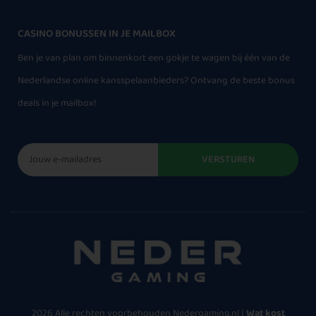
CASINO BONUSSEN IN JE MAILBOX
Ben je van plan om binnenkort een gokje te wagen bij één van de
Nederlandse online kansspelaanbieders? Ontvang de beste bonus
deals in je mailbox!
VERSTUREN
2026 Alle rechten voorbehouden Nedergaming.nl |
Wat kost