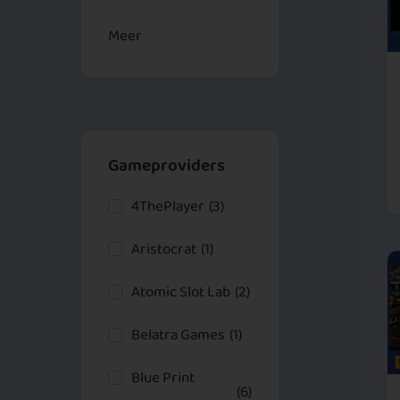
Meer
Gameproviders
4ThePlayer
(
3
)
Aristocrat
(
1
)
Atomic Slot Lab
(
2
)
Belatra Games
(
1
)
Blue Print
(
6
)