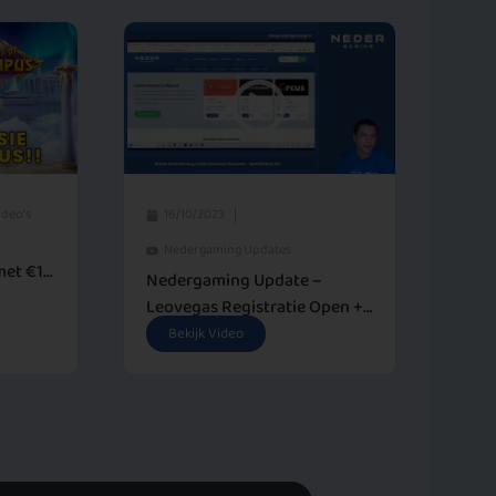
ideo's
16/10/2023
Nedergaming Updates
met €10
Nedergaming Update –
Leovegas Registratie Open +
Casino Nieuws
Bekijk Video