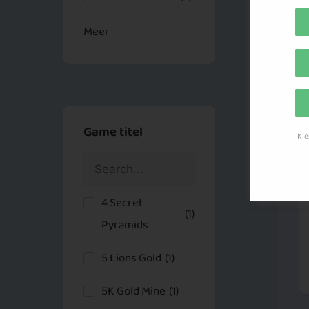
Meer
Game titel
Kie
4 Secret
(
1
)
Pyramids
5 Lions Gold
(
1
)
5K Gold Mine
(
1
)