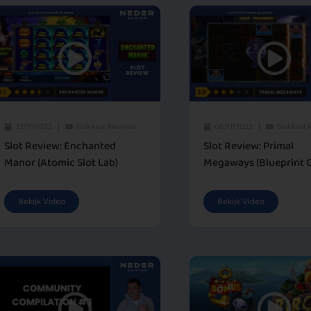
23/11/2023
Gokkast Reviews
06/11/2023
Gokkast 
Slot Review: Enchanted
Slot Review: Primal
Manor (Atomic Slot Lab)
Megaways (Blueprint 
Bekijk Video
Bekijk Video