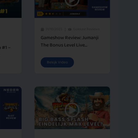
31/10/2023
Gokkast Reviews
Gameshow Review: Jumanji
The Bonus Level Live
n #1 –
(Playtech)
t
Bekijk Video