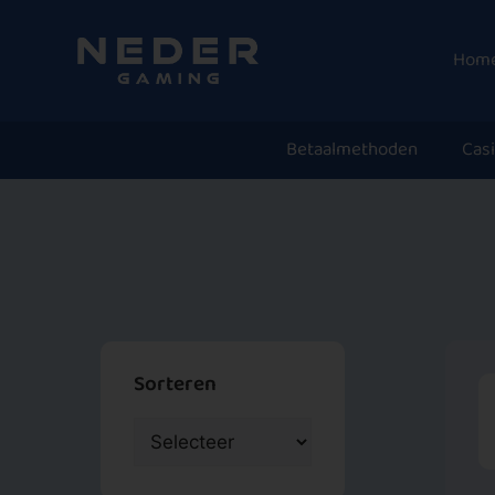
Hom
Betaalmethoden
Casi
Sorteren