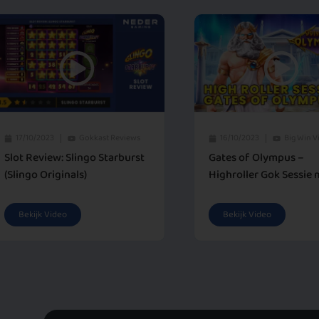
17/10/2023
Gokkast Reviews
16/10/2023
Big Win V
Slot Review: Slingo Starburst
Gates of Olympus –
(Slingo Originals)
Highroller Gok Sessie 
Bonus
Bekijk Video
Bekijk Video