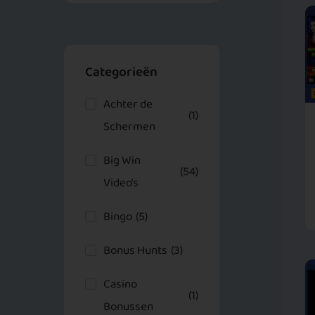
Categorieën
Achter de
(
1
)
Schermen
Big Win
(
54
)
Video's
Bingo
(
5
)
Bonus Hunts
(
3
)
Casino
(
1
)
Bonussen