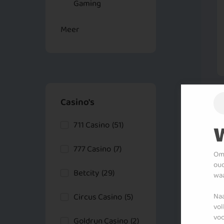
Gaming
Meer
Casino's
711 Casino
(
51
)
W
777 Casino
(
7
)
Om 
oud
Betcity
(
29
)
waa
Circus Casino
(
5
)
Naa
vol
voo
Goldrun Casino
(
2
)