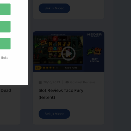
Bekijk Video
 links
Reviews
20/10/2023
Gokkast Reviews
f Dead
Slot Review: Taco Fury
(Netent)
Bekijk Video