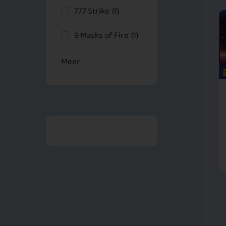
777 Strike
(
1
)
9 Masks of Fire
(
1
)
Meer