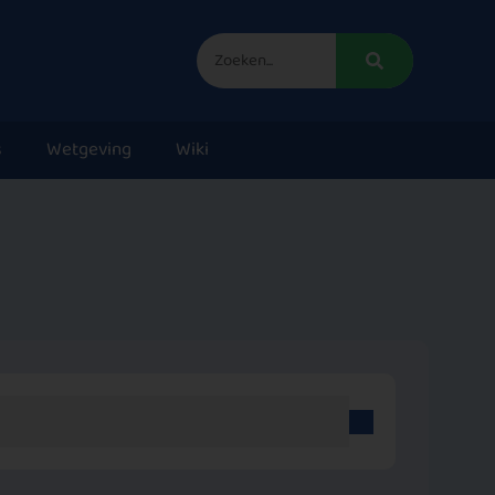
s
Wetgeving
Wiki