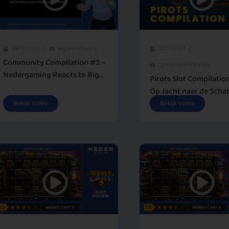
04/11/2023
Big Win Video's
02/11/2023
Community Compilation #3 –
Compilatie Filmpjes
Nedergaming Reacts to Big
Pirots Slot Compilatio
Wins
Op Jacht naar de Scha
Bekijk Video
Bekijk Video