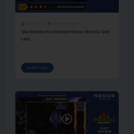
23/11/2023
Gokkast Reviews
Slot Review: Enchanted Manor (Atomic Slot
Lab)
Bekijk Video