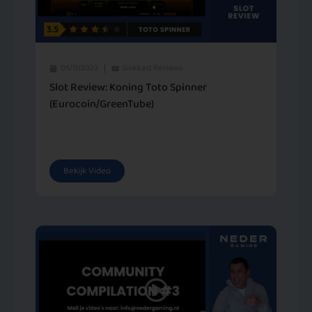
05/11/2023
Gokkast Reviews
Slot Review: Koning Toto Spinner
(Eurocoin/GreenTube)
Bekijk Video