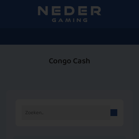
Congo Cash