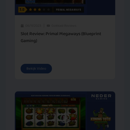
06/11/2023
Gokkast Reviews
Slot Review: Primal Megaways (Blueprint
Gaming)
Bekijk Video