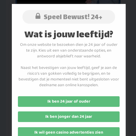
Speel Bewust! 24+
Wat is jouw leeftijd?
04/11/2023
Big Win Video's
Community Compilation #3 – Nedergaming
Om onze website te bezoeken dien je 24 jaar of ouder
Reacts to Big Wins
te zijn. Kies uit een van onderstaande opties, en
antwoord alsjeblieft naar waarheid.
Naast het bevestigen van jouw leeftijd, geef je aan de
risico's van gokken volledig te begrijpen, en te
Bekijk Video
bevestigen dat je momenteel niet bent uitgesloten voor
deelname aan online kansspelen.
Ik ben 24 jaar of ouder
Ik ben jonger dan 24 jaar
Ik wil geen casino advertenties zien