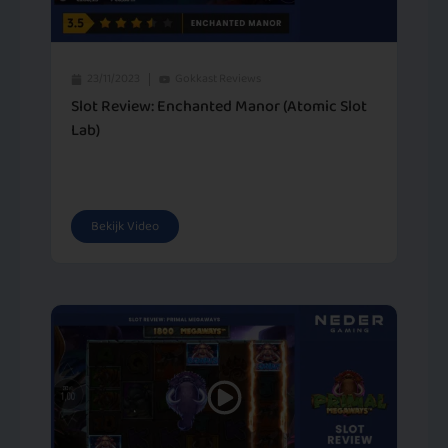
23/11/2023
Gokkast Reviews
Slot Review: Enchanted Manor (Atomic Slot
Lab)
Bekijk Video