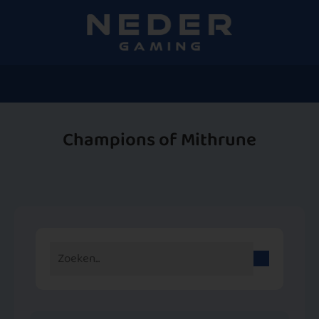
Champions of Mithrune