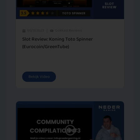
05/11/2023
Gokkast Reviews
Slot Review: Koning Toto Spinner
(Eurocoin/GreenTube)
Bekijk Video