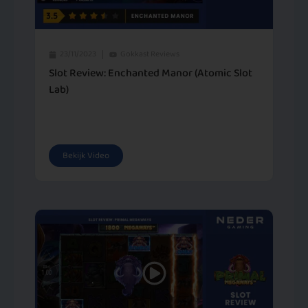
23/11/2023
Gokkast Reviews
Slot Review: Enchanted Manor (Atomic Slot
Lab)
Bekijk Video