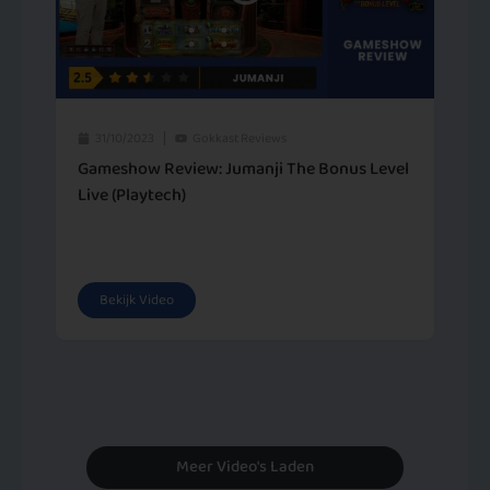
31/10/2023
Gokkast Reviews
Gameshow Review: Jumanji The Bonus Level
Live (Playtech)
Bekijk Video
Meer Video's Laden