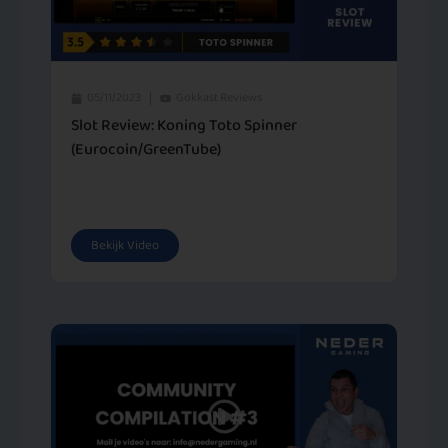
05/11/2023
Gokkast Reviews
Slot Review: Koning Toto Spinner
(Eurocoin/GreenTube)
Bekijk Video