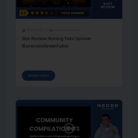
05/11/2023
Gokkast Reviews
Slot Review: Koning Toto Spinner
(Eurocoin/GreenTube)
Bekijk Video