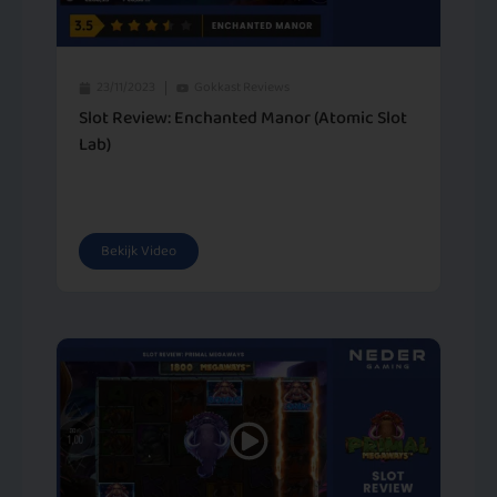
23/11/2023
Gokkast Reviews
Slot Review: Enchanted Manor (Atomic Slot
Lab)
Bekijk Video