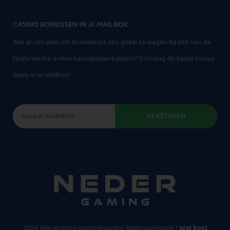
CASINO BONUSSEN IN JE MAILBOX
Ben je van plan om binnenkort een gokje te wagen bij één van de
Nederlandse online kansspelaanbieders? Ontvang de beste bonus
deals in je mailbox!
VERSTUREN
2026 Alle rechten voorbehouden Nedergaming.nl |
Wat kost