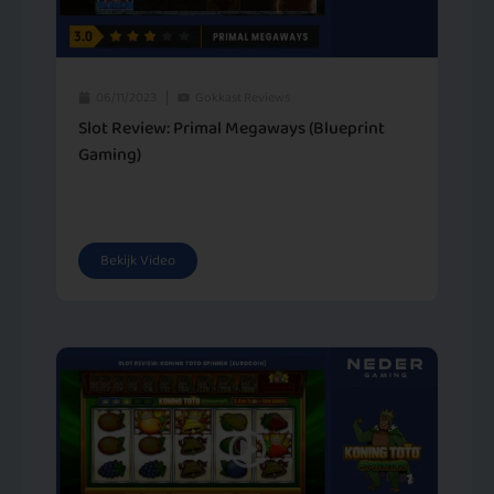
06/11/2023
Gokkast Reviews
Slot Review: Primal Megaways (Blueprint
Gaming)
Bekijk Video