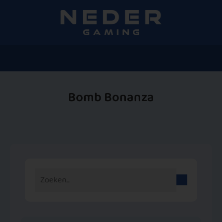
Bomb Bonanza