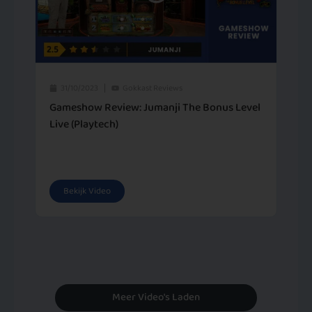
31/10/2023
Gokkast Reviews
Gameshow Review: Jumanji The Bonus Level
Live (Playtech)
Bekijk Video
Meer Video's Laden