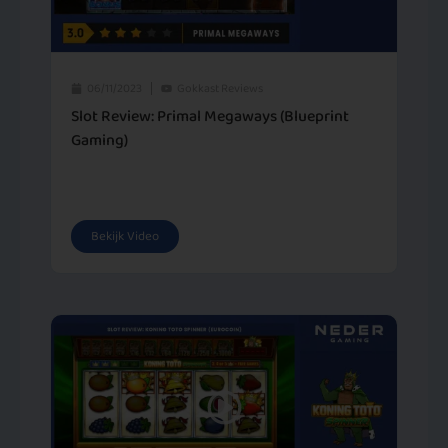
06/11/2023
Gokkast Reviews
Slot Review: Primal Megaways (Blueprint
Gaming)
Bekijk Video