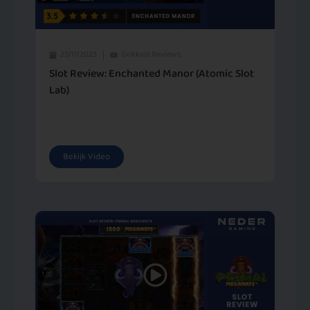
23/11/2023
Gokkast Reviews
Slot Review: Enchanted Manor (Atomic Slot
Lab)
Bekijk Video