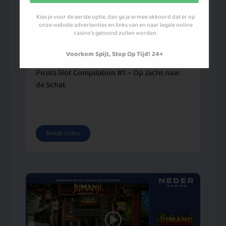
Kies je voor de eerste optie, dan ga je ermee akkoord dat er op
onze website advertenties en links van en naar legale online
casino's getoond zullen worden.
Voorkom Spijt, Stop Op Tijd! 24+
02/11/2023
Compilatie Filmpjes
Pirots Slot Compilation #1 – Op Jacht naar
de Schat
Bekijk Video