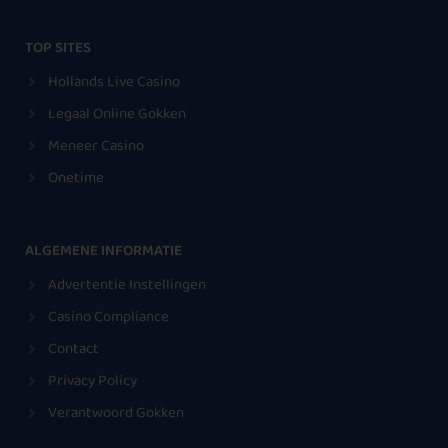
TOP SITES
Hollands Live Casino
Legaal Online Gokken
Meneer Casino
Onetime
ALGEMENE INFORMATIE
Advertentie Instellingen
Casino Compliance
Contact
Privacy Policy
Verantwoord Gokken