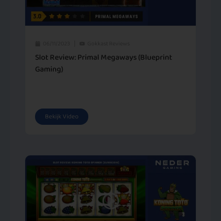
06/11/2023
Gokkast Reviews
Slot Review: Primal Megaways (Blueprint
Gaming)
Bekijk Video