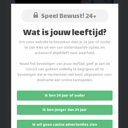
Speel Bewust! 24+
Wat is jouw leeftijd?
04/11/2023
Big Win Video's
Community Compilation #3 – Nedergaming
Om onze website te bezoeken dien je 24 jaar of ouder
Reacts to Big Wins
te zijn. Kies uit een van onderstaande opties, en
antwoord alsjeblieft naar waarheid.
Naast het bevestigen van jouw leeftijd, geef je aan de
risico's van gokken volledig te begrijpen, en te
Bekijk Video
bevestigen dat je momenteel niet bent uitgesloten voor
deelname aan online kansspelen.
Ik ben 24 jaar of ouder
Ik ben jonger dan 24 jaar
Ik wil geen casino advertenties zien