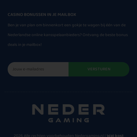
CASINO BONUSSEN IN JE MAILBOX
Ben je van plan om binnenkort een gokje te wagen bij één van de
Nederlandse online kansspelaanbieders? Ontvang de beste bonus
deals in je mailbox!
VERSTUREN
2026 Alle rechten voorbehouden Nedergaming.nl |
Wat kost