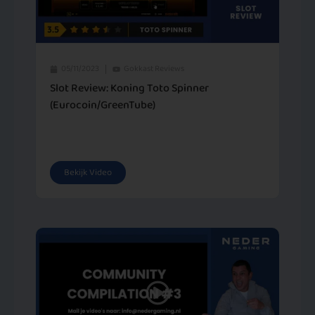
05/11/2023
Gokkast Reviews
Slot Review: Koning Toto Spinner
(Eurocoin/GreenTube)
Bekijk Video