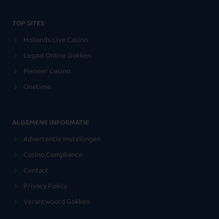
TOP SITES
Hollands Live Casino
Legaal Online Gokken
Meneer Casino
Onetime
ALGEMENE INFORMATIE
Advertentie Instellingen
Casino Compliance
Contact
Privacy Policy
Verantwoord Gokken