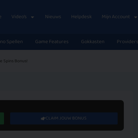
e
Video’s
Nieuws
Helpdesk
Mijn Account
no Spellen
Game Features
Gokkasten
Provider
e Spins Bonus!
CLAIM JOUW BONUS