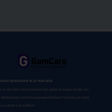
ASINO BONUSSEN IN JE MAILBOX
n je van plan om binnenkort een gokje te wagen bij één van
 Nederlandse online kansspelaanbieders? Ontvang de beste
nus deals in je mailbox!