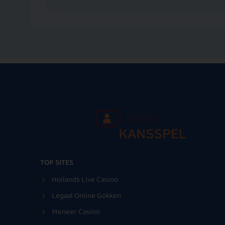
TOP SITES
Hollands Live Casino
Legaal Online Gokken
Meneer Casino