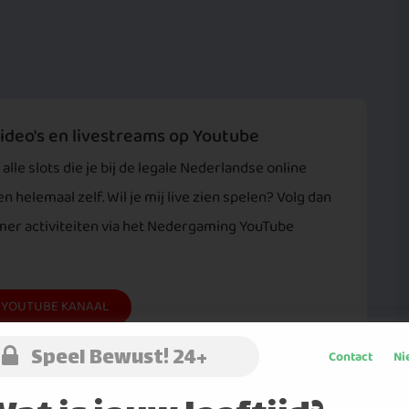
 video's en livestreams op Youtube
 alle slots die je bij de legale Nederlandse online
en helemaal zelf. Wil je mij live zien spelen? Volg dan
mer activiteiten via het Nedergaming YouTube
N YOUTUBE KANAAL
Speel Bewust! 24+
Contact
Ni