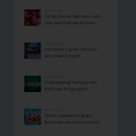
08/12/2024
Circus Casino Toernooi – Win
voor 500 EUR aan Prijzen!
26/09/2024
Hard Rock Casino Toernooi –
Win Dikke Prijzen!
18/09/2024
Push Gaming Toernooi met
€500 aan Prijzengeld!
15/07/2024
Online cadeaus en gratis
bonussen van online casino’s