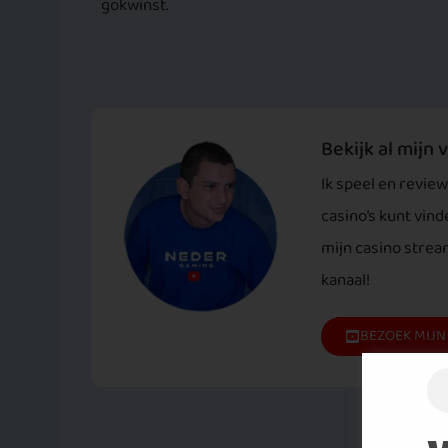
gokwinst.
Bekijk al mijn
Ik speel en review
casino’s kunt vind
mijn casino strea
kanaal!
BEZOEK MIJ