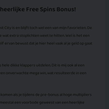
heerlijke Free Spins Bonus!
City is en blijft toch wel een van mijn favorieten. De
je wat extra stoplichten weet te hitten. Wel is het een
lf ervan bewust dat je hier heel vaak al je geld op gaat
ele dikke klappers uitdelen. Dit is mij ook al een
r een onverwachte mega win, wat resulteerde in een
 komen als je tijdens de pre-bonus al hoge multipliers
dat meestal een voorbode geweest van een heerlijke