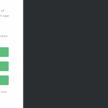
 of
ft naar
loten
 links