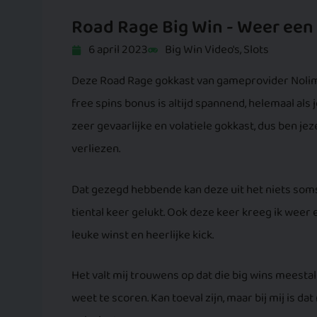
Road Rage Big Win - Weer een 
6 april 2023
Big Win Video's
,
Slots
Deze Road Rage gokkast van gameprovider Nolimit 
free spins bonus is altijd spannend, helemaal als 
zeer gevaarlijke en volatiele gokkast, dus ben jeze
verliezen.
Dat gezegd hebbende kan deze uit het niets soms h
tiental keer gelukt. Ook deze keer kreeg ik wee
leuke winst en heerlijke kick.
Het valt mij trouwens op dat die big wins meestal
weet te scoren. Kan toeval zijn, maar bij mij is 