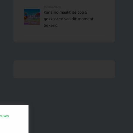
15/06/2024
Kansino maakt de top 5
gokkasten van dit moment
bekend
euws