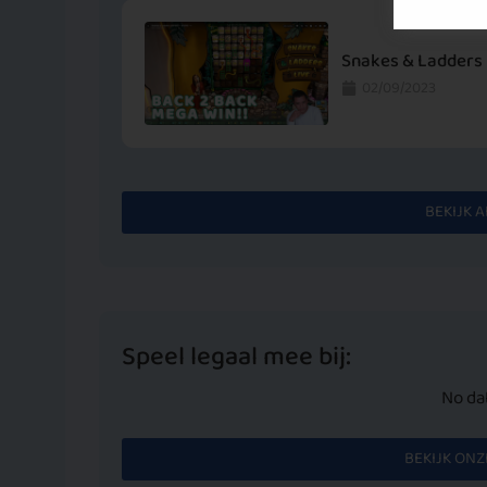
Snakes & Ladders 
02/09/2023
BEKIJK 
Speel legaal mee bij:
No da
BEKIJK ONZ