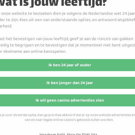
at is jouw leeftijd?
onze website te bezoeken dien je volgens de Nederlandse wet 24 jaar
er te zijn. Kies uit een van onderstaande opties, en antwoord alsjeblie
rheid.
st het bevestigen van jouw leeftijd, geef je aan de risico's van gokken
ation #3 – Nedergaming Reacts to Big Wins
ledig te begrijpen en te bevestigen dat je momenteel niet bent uitges
r deelname aan online kansspelen.
Ik ben 24 jaar of ouder
Ik ben jonger dan 24 jaar
– Highroller Gok Sessie met €10 Bonus
Ik wil geen casino advertenties zien
s je voor de eerste optie, dan ga je ermee akkoord dat er op onze website advertenties en
van en naar legale online casino's getoond zullen worden.
Voorkom Spijt, Stop Op Tijd! 24+