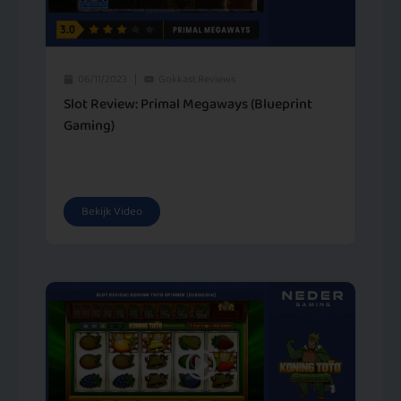
06/11/2023
Gokkast Reviews
Slot Review: Primal Megaways (Blueprint
Gaming)
Bekijk Video