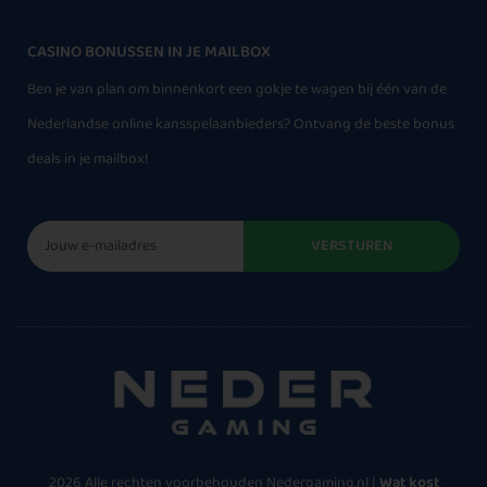
CASINO BONUSSEN IN JE MAILBOX
Ben je van plan om binnenkort een gokje te wagen bij één van de
Nederlandse online kansspelaanbieders? Ontvang de beste bonus
deals in je mailbox!
VERSTUREN
2026 Alle rechten voorbehouden Nedergaming.nl |
Wat kost