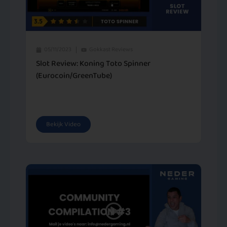
05/11/2023
Gokkast Reviews
Slot Review: Koning Toto Spinner
(Eurocoin/GreenTube)
Bekijk Video