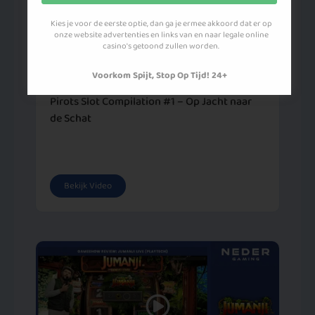
Kies je voor de eerste optie, dan ga je ermee akkoord dat er op
onze website advertenties en links van en naar legale online
casino's getoond zullen worden.
Voorkom Spijt, Stop Op Tijd! 24+
02/11/2023
Compilatie Filmpjes
Pirots Slot Compilation #1 – Op Jacht naar
de Schat
Bekijk Video