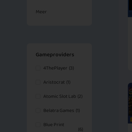
Meer
Gameproviders
4ThePlayer
(
3
)
Aristocrat
(
1
)
Atomic Slot Lab
(
2
)
Belatra Games
(
1
)
Blue Print
(
6
)