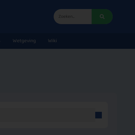
s
Wetgeving
Wiki