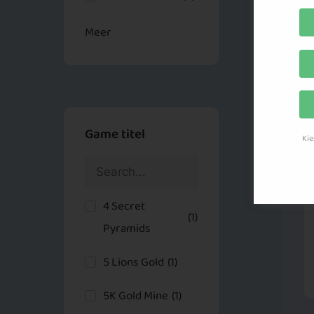
Meer
Game titel
Kie
4 Secret
(
1
)
Pyramids
5 Lions Gold
(
1
)
5K Gold Mine
(
1
)