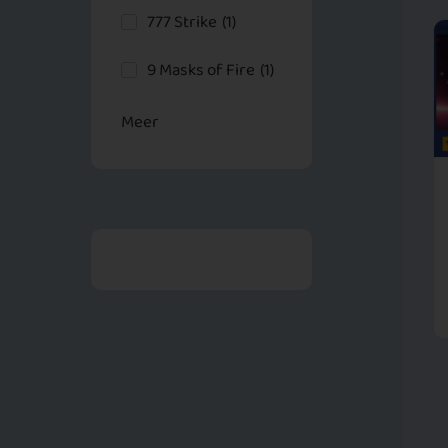
777 Strike
(
1
)
9 Masks of Fire
(
1
)
Meer