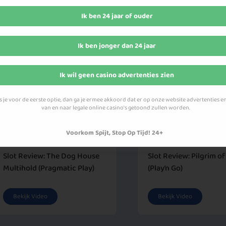
Bekijk Video
Bekijk Video
Ik ben 24 jaar of ouder
Ik ben jonger dan 24 jaar
Ik wil geen casino advertenties zien
s je voor de eerste optie, dan ga je ermee akkoord dat er op onze website advertenties en
van en naar legale online casino's getoond zullen worden.
Voorkom Spijt, Stop Op Tijd! 24+
24/10/2023
Gokkast Reviews
22/10/2023
Gokkast 
Slot Review: The Dog House
Slot Review: Pilgrim o
Multihold (Pragmatic Play)
(Play’n Go)
Bekijk Video
Bekijk Video