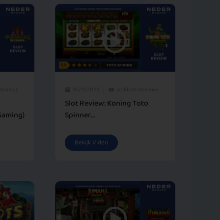
Reviews
05/11/2023
Gokkast Reviews
Slot Review: Koning Toto
Gaming)
Spinner
(Eurocoin/GreenTube)
Bekijk Video