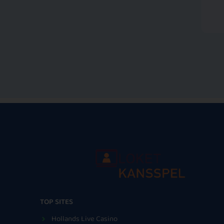
TOP SITES
Hollands Live Casino