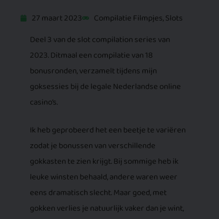
27 maart 2023
Compilatie Filmpjes
,
Slots
Deel 3 van de slot compilation series van
2023. Ditmaal een compilatie van 18
bonusronden, verzamelt tijdens mijn
goksessies bij de legale Nederlandse online
casino’s.
Ik heb geprobeerd het een beetje te variëren
zodat je bonussen van verschillende
gokkasten te zien krijgt. Bij sommige heb ik
leuke winsten behaald, andere waren weer
eens dramatisch slecht. Maar goed, met
gokken verlies je natuurlijk vaker dan je wint,