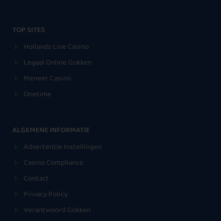
TOP SITES
Hollands Live Casino
Legaal Online Gokken
Meneer Casino
Onetime
ALGEMENE INFORMATIE
Advertentie Instellingen
Casino Compliance
Contact
Privacy Policy
Verantwoord Gokken