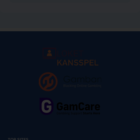
TOP SITES