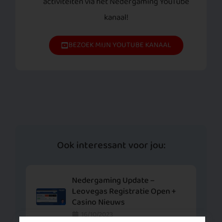
activiteiten via het Nedergaming YouTube
kanaal!
BEZOEK MIJN YOUTUBE KANAAL
Ook interessant voor jou:
Nedergaming Update –
Leovegas Registratie Open +
Casino Nieuws
16/10/2023