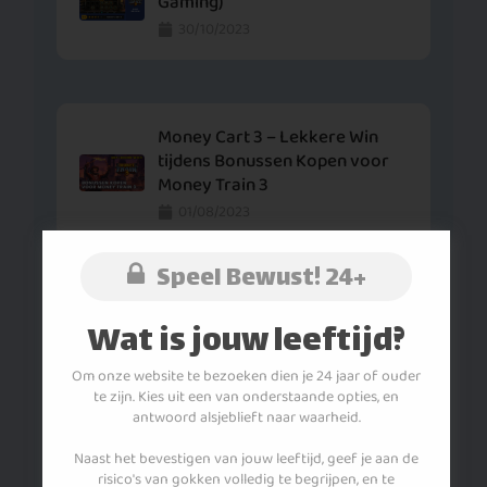
Gaming)
30/10/2023
Money Cart 3 – Lekkere Win
tijdens Bonussen Kopen voor
Money Train 3
01/08/2023
Speel Bewust! 24+
Casino Slots Compilation #7 –
Wat is jouw leeftijd?
Met 19 Free Spins Bonussen
30/07/2023
Om onze website te bezoeken dien je 24 jaar of ouder
te zijn. Kies uit een van onderstaande opties, en
antwoord alsjeblieft naar waarheid.
Naast het bevestigen van jouw leeftijd, geef je aan de
BEKIJK ALLE FILMPJES
risico's van gokken volledig te begrijpen, en te