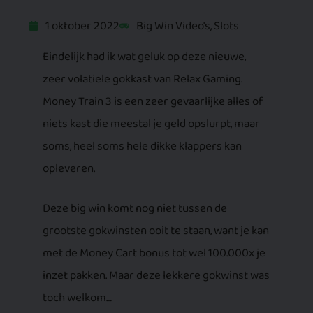
1 oktober 2022
Big Win Video's
,
Slots
Eindelijk had ik wat geluk op deze nieuwe,
zeer volatiele gokkast van Relax Gaming.
Money Train 3 is een zeer gevaarlijke alles of
niets kast die meestal je geld opslurpt, maar
soms, heel soms hele dikke klappers kan
opleveren.
Deze big win komt nog niet tussen de
grootste gokwinsten ooit te staan, want je kan
met de Money Cart bonus tot wel 100.000x je
inzet pakken. Maar deze lekkere gokwinst was
toch welkom…