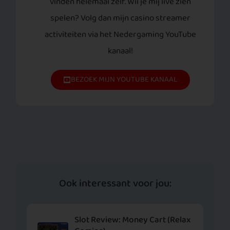
vinden helemaal zelf. Wil je mij live zien
spelen? Volg dan mijn casino streamer
activiteiten via het Nedergaming YouTube
kanaal!
BEZOEK MIJN YOUTUBE KANAAL
Ook interessant voor jou:
Slot Review: Money Cart (Relax