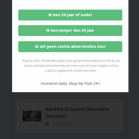
Speel legaal mee bij:
Ik ben 24 jaar of ouder
No data was found
Ik ben jonger dan 24 jaar
BEKIJK ONZE CASINO TOP 10
Ik wil geen casino advertenties zien
Kies je voor de eerste optie, dan ga je ermee akkoord dat er op
onze website advertenties en links van en naar legale online
casino's getoond zullen worden.
Actueel casino nieuws:
Voorkom Spijt, Stop Op Tijd! 24+
Hard Rock Casino December
Toernooi
10/12/2024