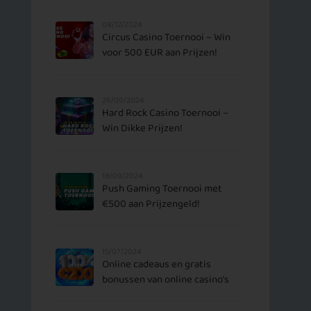
08/12/2024
Circus Casino Toernooi – Win
voor 500 EUR aan Prijzen!
26/09/2024
Hard Rock Casino Toernooi –
Win Dikke Prijzen!
18/09/2024
Push Gaming Toernooi met
€500 aan Prijzengeld!
15/07/2024
Online cadeaus en gratis
bonussen van online casino’s