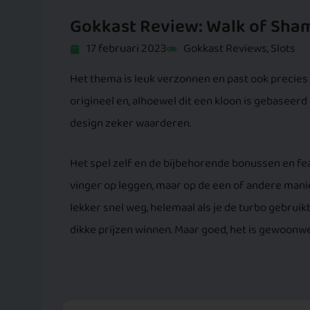
Gokkast Review: Walk of Shame
17 februari 2023
Gokkast Reviews
,
Slots
Het thema is leuk verzonnen en past ook precies bi
origineel en, alhoewel dit een kloon is gebaseerd
design zeker waarderen.
Het spel zelf en de bijbehorende bonussen en feat
vinger op leggen, maar op de een of andere manier
lekker snel weg, helemaal als je de turbo gebruik
dikke prijzen winnen. Maar goed, het is gewoonweg 