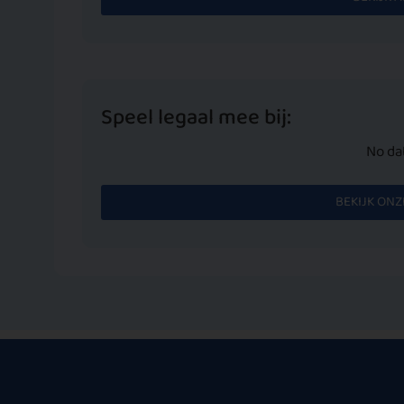
Speel legaal mee bij:
No da
BEKIJK ONZ