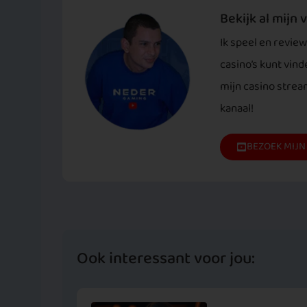
Bekijk al mijn
Ik speel en review
casino’s kunt vind
mijn casino strea
kanaal!
BEZOEK MIJ
Ook interessant voor jou: