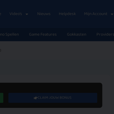
e
Video’s
Nieuws
Helpdesk
Mijn Account
no Spellen
Game Features
Gokkasten
Provider
)
CLAIM JOUW BONUS