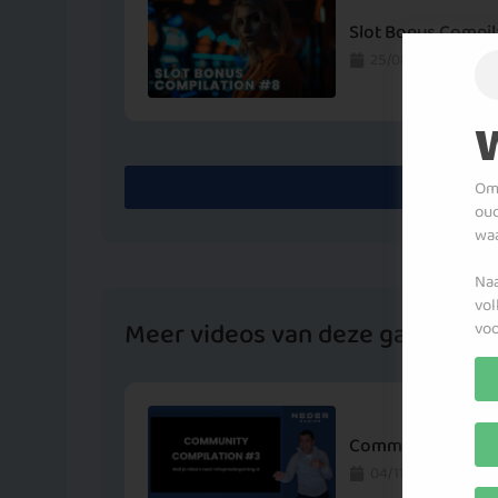
Slot Bonus Compil
25/08/2023
W
BEKIJK 
Om 
oud
waa
Naa
vol
Meer videos van deze gameprov
voo
Community Compil
04/11/2023