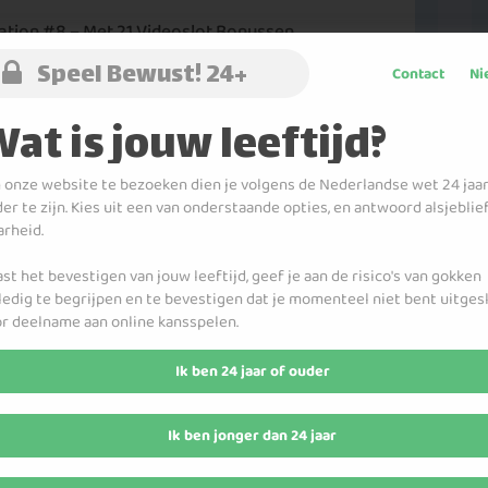
ation #8 – Met 21 Videoslot Bonussen
Speel Bewust! 24+
Contact
Ni
at is jouw leeftijd?
ALLE FILMPJES
onze website te bezoeken dien je volgens de Nederlandse wet 24 jaar
er te zijn. Kies uit een van onderstaande opties, en antwoord alsjeblie
rheid.
st het bevestigen van jouw leeftijd, geef je aan de risico's van gokken
ledig te begrijpen en te bevestigen dat je momenteel niet bent uitges
ider
r deelname aan online kansspelen.
Ik ben 24 jaar of ouder
ation #3 – Nedergaming Reacts to Big Wins
Ik ben jonger dan 24 jaar