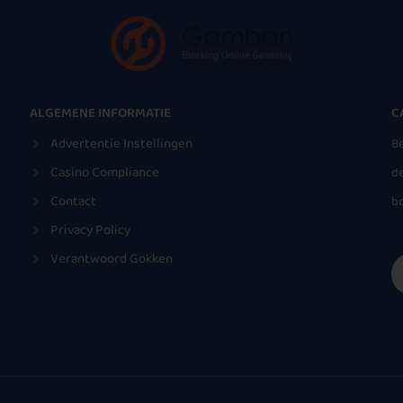
ALGEMENE INFORMATIE
C
Advertentie Instellingen
Be
Casino Compliance
de
Contact
bo
Privacy Policy
Verantwoord Gokken