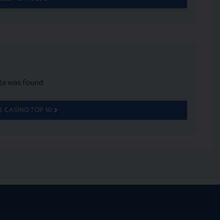
ta was found
E CASINO TOP 10