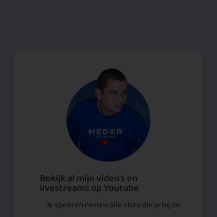
Bekijk al mijn video's en
livestreams op Youtube
Ik speel en review alle slots die je bij de