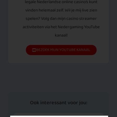
legale Nederlandse online casino’s kunt
vinden helemaal zelf. Wil je mij live zien
spelen? Volg dan mijn casino streamer
activiteiten via het Nedergaming YouTube
kanaal!
BEZOEK MIJN YOUTUBE KANAAL
Ook interessant voor jou: