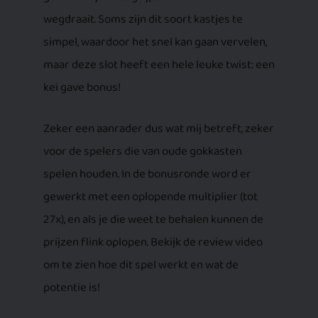
wegdraait. Soms zijn dit soort kastjes te
simpel, waardoor het snel kan gaan vervelen,
maar deze slot heeft een hele leuke twist: een
kei gave bonus!
Zeker een aanrader dus wat mij betreft, zeker
voor de spelers die van oude gokkasten
spelen houden. In de bonusronde word er
gewerkt met een oplopende multiplier (tot
27x), en als je die weet te behalen kunnen de
prijzen flink oplopen. Bekijk de review video
om te zien hoe dit spel werkt en wat de
potentie is!