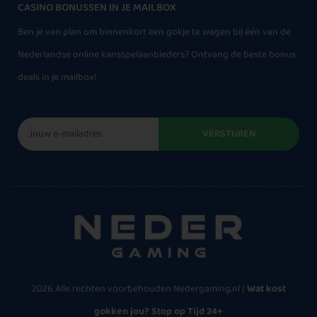
CASINO BONUSSEN IN JE MAILBOX
Ben je van plan om binnenkort een gokje te wagen bij één van de
Nederlandse online kansspelaanbieders? Ontvang de beste bonus
deals in je mailbox!
VERSTUREN
2026 Alle rechten voorbehouden Nedergaming.nl |
Wat kost
gokken jou? Stop op Tijd 24+