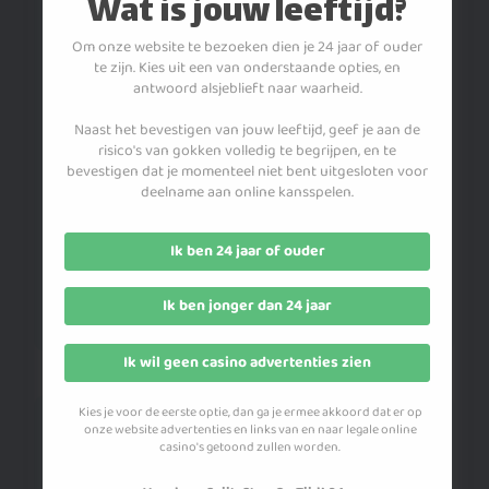
Wat is jouw leeftijd?
(Blueprint Gaming)
06/11/2023
Om onze website te bezoeken dien je 24 jaar of ouder
te zijn. Kies uit een van onderstaande opties, en
antwoord alsjeblieft naar waarheid.
Naast het bevestigen van jouw leeftijd, geef je aan de
Slot Review: Koning Toto
risico's van gokken volledig te begrijpen, en te
bevestigen dat je momenteel niet bent uitgesloten voor
Spinner (Eurocoin/GreenTube)
deelname aan online kansspelen.
05/11/2023
Ik ben 24 jaar of ouder
BEKIJK ALLE FILMPJES
Ik ben jonger dan 24 jaar
Ik wil geen casino advertenties zien
Kies je voor de eerste optie, dan ga je ermee akkoord dat er op
onze website advertenties en links van en naar legale online
Speel legaal mee bij:
casino's getoond zullen worden.