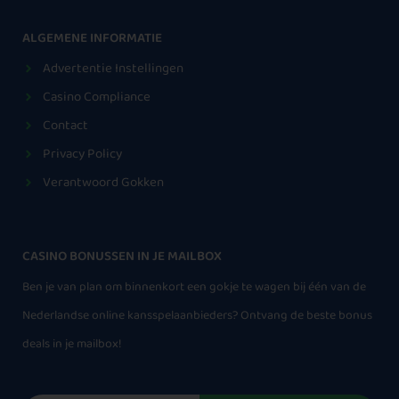
ALGEMENE INFORMATIE
Advertentie Instellingen
Casino Compliance
Contact
Privacy Policy
Verantwoord Gokken
CASINO BONUSSEN IN JE MAILBOX
Ben je van plan om binnenkort een gokje te wagen bij één van de
Nederlandse online kansspelaanbieders? Ontvang de beste bonus
deals in je mailbox!