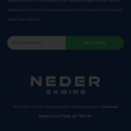
Ben je van plan om binnenkort een gokje te wagen bij één van de
Nederlandse online kansspelaanbieders? Ontvang de beste bonus
deals in je mailbox!
VERSTUREN
2026 Alle rechten voorbehouden Nedergaming.nl |
Wat kost
gokken jou? Stop op Tijd 24+