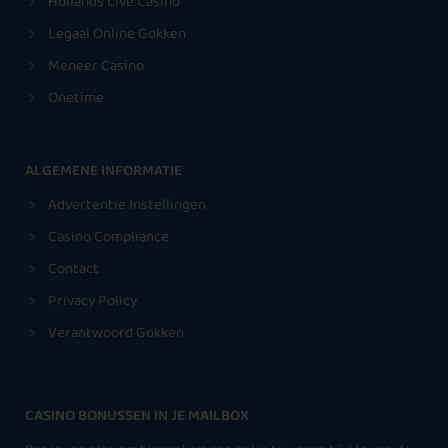
Hollands Live Casino
Legaal Online Gokken
Meneer Casino
Onetime
ALGEMENE INFORMATIE
Advertentie Instellingen
Casino Compliance
Contact
Privacy Policy
Verantwoord Gokken
CASINO BONUSSEN IN JE MAILBOX