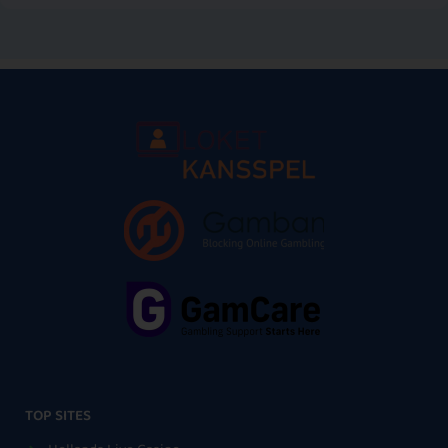
TOP SITES