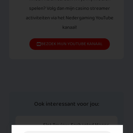
spelen? Volg dan mijn casino streamer
activiteiten via het Nedergaming YouTube
kanaal!
BEZOEK MIJN YOUTUBE KANAAL
Ook interessant voor jou:
Slot Review: Enchanted Manor
(Atomic Slot Lab)