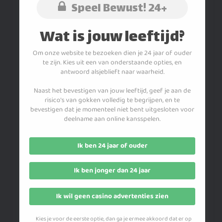
Speel Bewust! 24+
23/11/2023
Wat is jouw leeftijd?
Om onze website te bezoeken dien je 24 jaar of ouder
Slot Review: Primal Megaways
te zijn. Kies uit een van onderstaande opties, en
(Blueprint Gaming)
antwoord alsjeblieft naar waarheid.
06/11/2023
Naast het bevestigen van jouw leeftijd, geef je aan de
risico's van gokken volledig te begrijpen, en te
bevestigen dat je momenteel niet bent uitgesloten voor
deelname aan online kansspelen.
Slot Review: Koning Toto
Spinner (Eurocoin/GreenTube)
Ik ben 24 jaar of ouder
05/11/2023
Ik ben jonger dan 24 jaar
Ik wil geen casino advertenties zien
BEKIJK ALLE FILMPJES
Kies je voor de eerste optie, dan ga je ermee akkoord dat er op