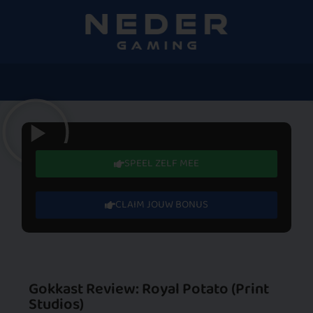
SPEEL ZELF MEE
CLAIM JOUW BONUS
Gokkast Review: Royal Potato (Print
Studios)