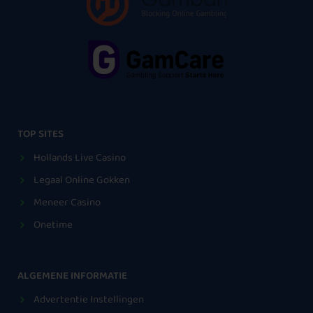
TOP SITES
Hollands Live Casino
Legaal Online Gokken
Meneer Casino
Onetime
ALGEMENE INFORMATIE
Advertentie Instellingen