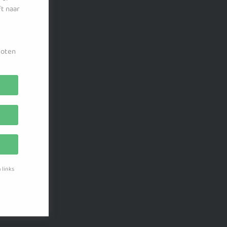
ft naar
loten
 links