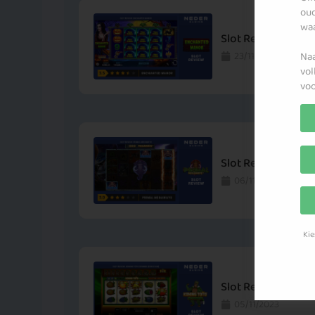
oud
waa
Slot Review: Ench
23/11/2023
Naa
vol
voo
Slot Review: Prim
06/11/2023
Kie
Slot Review: Koni
05/11/2023