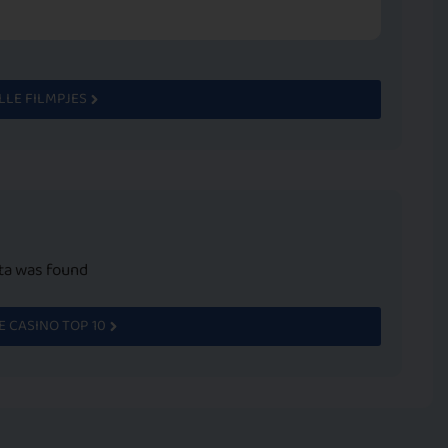
ALLE FILMPJES
ta was found
E CASINO TOP 10