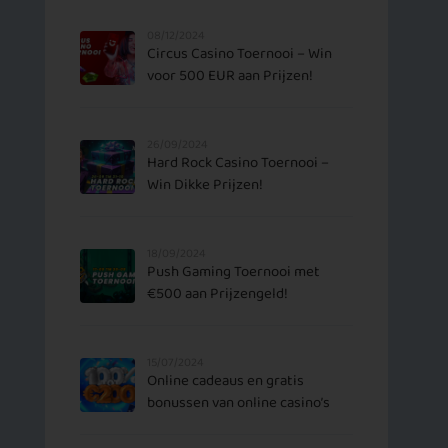
08/12/2024
Circus Casino Toernooi – Win
voor 500 EUR aan Prijzen!
26/09/2024
Hard Rock Casino Toernooi –
Win Dikke Prijzen!
18/09/2024
Push Gaming Toernooi met
€500 aan Prijzengeld!
15/07/2024
Online cadeaus en gratis
bonussen van online casino’s