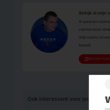
Bekijk al mijn
Ik speel en review
casino’s kunt vind
mijn casino strea
kanaal!
BEZOEK MIJ
W
Ook interessant voor jou:
Om 