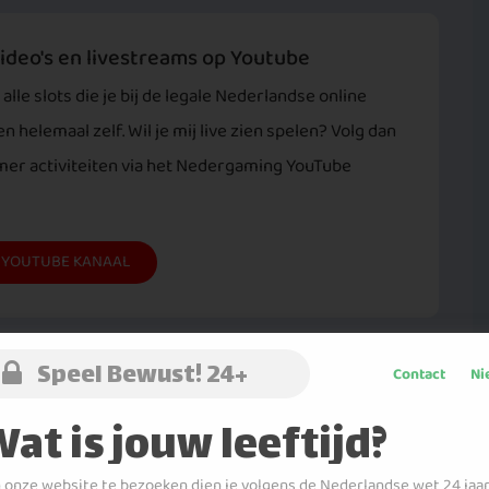
 video's en livestreams op Youtube
 alle slots die je bij de legale Nederlandse online
en helemaal zelf. Wil je mij live zien spelen? Volg dan
mer activiteiten via het Nedergaming YouTube
N YOUTUBE KANAAL
Speel Bewust! 24+
Contact
Ni
at is jouw leeftijd?
onze website te bezoeken dien je volgens de Nederlandse wet 24 jaar