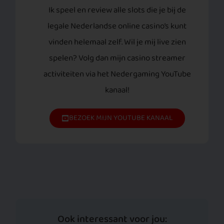
Ik speel en review alle slots die je bij de
legale Nederlandse online casino’s kunt
vinden helemaal zelf. Wil je mij live zien
spelen? Volg dan mijn casino streamer
activiteiten via het Nedergaming YouTube
kanaal!
BEZOEK MIJN YOUTUBE KANAAL
Ook interessant voor jou: