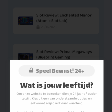
Slot Review: Enchanted Manor
(Atomic Slot Lab)
23/11/2023
Slot Review: Primal Megaways
(Blueprint Gaming)
06/11/2023
Speel Bewust! 24+
Wat is jouw leeftijd?
Slot Review: Koning Toto
Spinner (Eurocoin/GreenTube)
Om onze website te bezoeken dien je 24 jaar of ouder
te zijn. Kies uit een van onderstaande opties, en
05/11/2023
antwoord alsjeblieft naar waarheid.