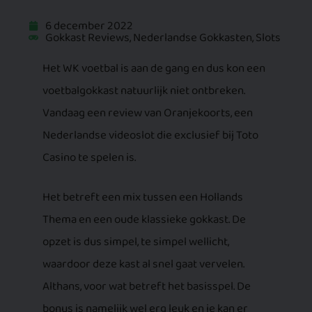
6 december 2022
Gokkast Reviews
,
Nederlandse Gokkasten
,
Slots
Het WK voetbal is aan de gang en dus kon een
voetbalgokkast natuurlijk niet ontbreken.
Vandaag een review van Oranjekoorts, een
Nederlandse videoslot die exclusief bij Toto
Casino te spelen is.
Het betreft een mix tussen een Hollands
Thema en een oude klassieke gokkast. De
opzet is dus simpel, te simpel wellicht,
waardoor deze kast al snel gaat vervelen.
Althans, voor wat betreft het basisspel. De
bonus is namelijk wel erg leuk en je kan er