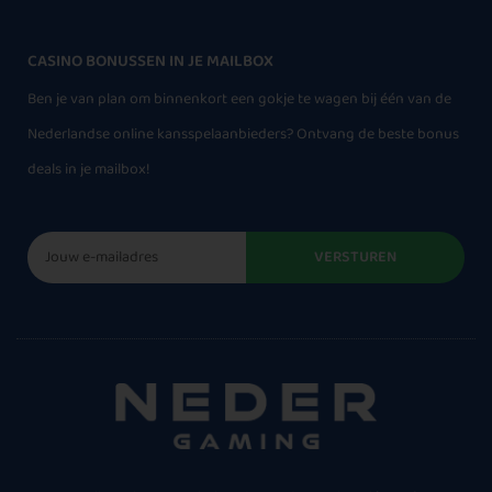
CASINO BONUSSEN IN JE MAILBOX
Ben je van plan om binnenkort een gokje te wagen bij één van de
Nederlandse online kansspelaanbieders? Ontvang de beste bonus
deals in je mailbox!
VERSTUREN