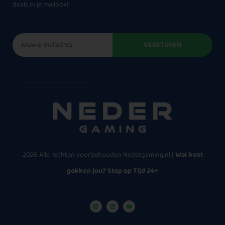
deals in je mailbox!
VERSTUREN
2026 Alle rechten voorbehouden Nedergaming.nl |
Wat kost
gokken jou? Stop op Tijd 24+