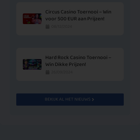
Circus Casino Toernooi – Win
voor 500 EUR aan Prijzen!
08/12/2024
Hard Rock Casino Toernooi –
Win Dikke Prijzen!
26/09/2024
BEKIJK AL HET NIEUWS