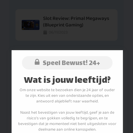
Slot Review: Primal Megaways
(Blueprint Gaming)
06/11/2023
Speel Bewust! 24+
Slot Review: Koning Toto
Spinner (Eurocoin/GreenTube)
05/11/2023
Wat is jouw leeftijd?
Om onze website te bezoeken dien je 24 jaar of ouder
te zijn. Kies uit een van onderstaande opties, en
antwoord alsjeblieft naar waarheid.
BEKIJK ALLE FILMPJES
Naast het bevestigen van jouw leeftijd, geef je aan de
risico's van gokken volledig te begrijpen, en te
bevestigen dat je momenteel niet bent uitgesloten voor
deelname aan online kansspelen.