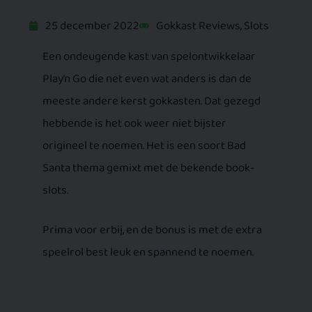
25 december 2022
Gokkast Reviews
,
Slots
Een ondeugende kast van spelontwikkelaar
Play’n Go die net even wat anders is dan de
meeste andere kerst gokkasten. Dat gezegd
hebbende is het ook weer niet bijster
origineel te noemen. Het is een soort Bad
Santa thema gemixt met de bekende book-
slots.
Prima voor erbij, en de bonus is met de extra
speelrol best leuk en spannend te noemen.