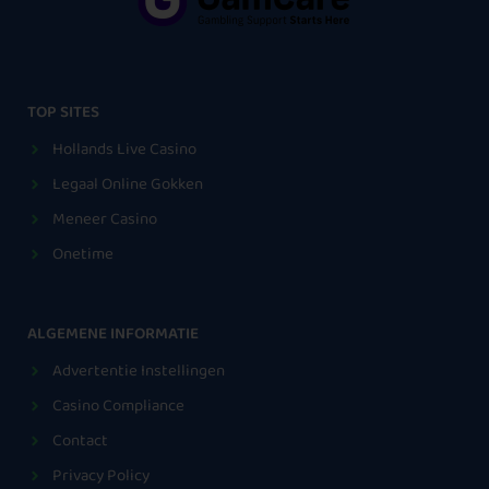
TOP SITES
Hollands Live Casino
Legaal Online Gokken
Meneer Casino
Onetime
ALGEMENE INFORMATIE
Advertentie Instellingen
Casino Compliance
Contact
Privacy Policy