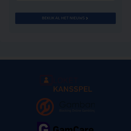
BEKIJK AL HET NIEUWS