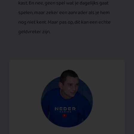
kast. En nee, geen spel wat je dagelijks gaat
spelen, maar zeker een aanrader als je hem
nog niet kent. Maar pas op, dit kan een echte
geldvreter zijn.