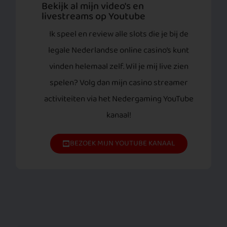
Bekijk al mijn video's en
livestreams op Youtube
Ik speel en review alle slots die je bij de
legale Nederlandse online casino’s kunt
vinden helemaal zelf. Wil je mij live zien
spelen? Volg dan mijn casino streamer
activiteiten via het Nedergaming YouTube
kanaal!
BEZOEK MIJN YOUTUBE KANAAL