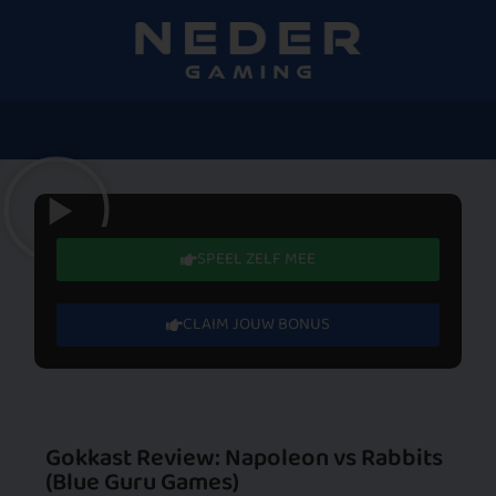
SPEEL ZELF MEE
CLAIM JOUW BONUS
Gokkast Review: Napoleon vs Rabbits
(Blue Guru Games)