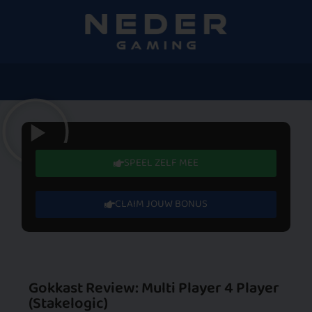
SPEEL ZELF MEE
CLAIM JOUW BONUS
Gokkast Review: Multi Player 4 Player
(Stakelogic)