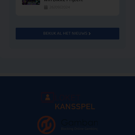
26/09/2024
BEKIJK AL HET NIEUWS