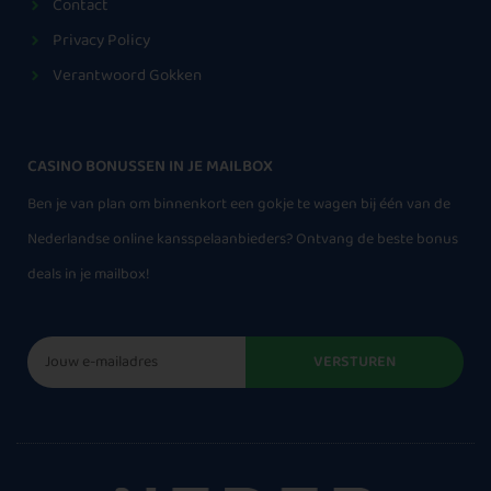
Contact
Privacy Policy
Verantwoord Gokken
CASINO BONUSSEN IN JE MAILBOX
Ben je van plan om binnenkort een gokje te wagen bij één van de
Nederlandse online kansspelaanbieders? Ontvang de beste bonus
deals in je mailbox!
VERSTUREN