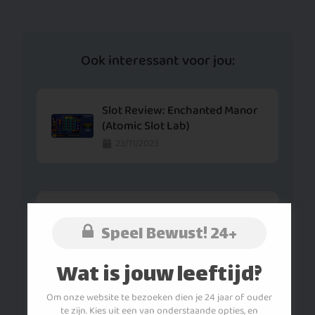
Ook interessant voor jou:
Slot Review: Enchanted Manor
(Atomic Slot Lab)
23/11/2023
Slot Review: Primal Megaways
(Blueprint Gaming)
Speel Bewust! 24+
06/11/2023
Wat is jouw leeftijd?
Om onze website te bezoeken dien je 24 jaar of ouder
te zijn. Kies uit een van onderstaande opties, en