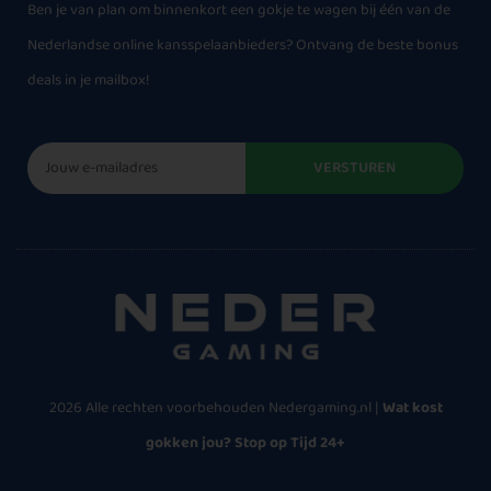
Ben je van plan om binnenkort een gokje te wagen bij één van de
Nederlandse online kansspelaanbieders? Ontvang de beste bonus
deals in je mailbox!
VERSTUREN
2026 Alle rechten voorbehouden Nedergaming.nl |
Wat kost
gokken jou? Stop op Tijd 24+