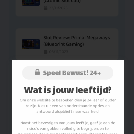
(Atomic Slot Lab)
23/11/2023
Slot Review: Primal Megaways
(Blueprint Gaming)
06/11/2023
Speel Bewust! 24+
Slot Review: Koning Toto
Wat is jouw leeftijd?
Spinner (Eurocoin/GreenTube)
05/11/2023
Om onze website te bezoeken dien je 24 jaar of ouder
te zijn. Kies uit een van onderstaande opties, en
antwoord alsjeblieft naar waarheid.
BEKIJK ALLE FILMPJES
Naast het bevestigen van jouw leeftijd, geef je aan de
risico's van gokken volledig te begrijpen, en te