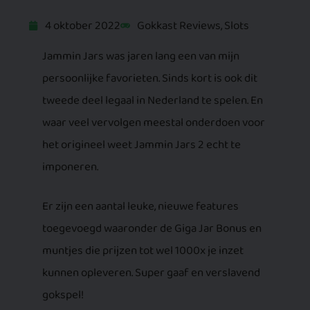
4 oktober 2022
Gokkast Reviews
,
Slots
Jammin Jars was jaren lang een van mijn
persoonlijke favorieten. Sinds kort is ook dit
tweede deel legaal in Nederland te spelen. En
waar veel vervolgen meestal onderdoen voor
het origineel weet Jammin Jars 2 echt te
imponeren.
Er zijn een aantal leuke, nieuwe features
toegevoegd waaronder de Giga Jar Bonus en
muntjes die prijzen tot wel 1000x je inzet
kunnen opleveren. Super gaaf en verslavend
gokspel!