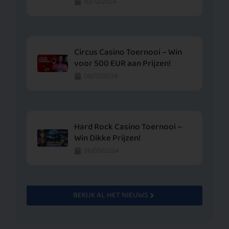
10/12/2024
Circus Casino Toernooi – Win
voor 500 EUR aan Prijzen!
08/12/2024
Hard Rock Casino Toernooi –
Win Dikke Prijzen!
26/09/2024
BEKIJK AL HET NIEUWS