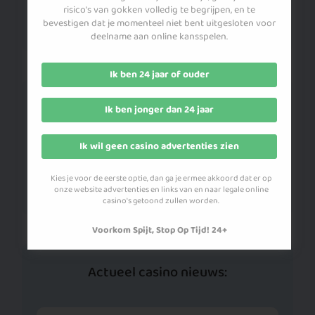
risico's van gokken volledig te begrijpen, en te
BEKIJK ALLE FILMPJES
bevestigen dat je momenteel niet bent uitgesloten voor
deelname aan online kansspelen.
Ik ben 24 jaar of ouder
Speel legaal mee bij:
Ik ben jonger dan 24 jaar
No data was found
Ik wil geen casino advertenties zien
BEKIJK ONZE CASINO TOP 10
Kies je voor de eerste optie, dan ga je ermee akkoord dat er op
onze website advertenties en links van en naar legale online
casino's getoond zullen worden.
Voorkom Spijt, Stop Op Tijd! 24+
Actueel casino nieuws: