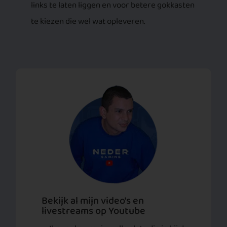
links te laten liggen en voor betere gokkasten
te kiezen die wel wat opleveren.
Bekijk al mijn video's en
livestreams op Youtube