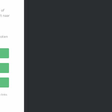
 of
ft naar
loten
 links