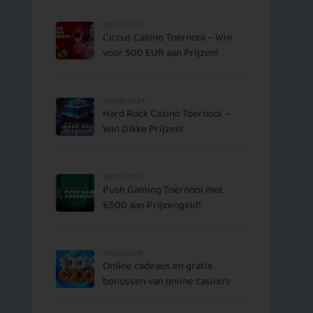
08/12/2024
Circus Casino Toernooi – Win
voor 500 EUR aan Prijzen!
26/09/2024
Hard Rock Casino Toernooi –
Win Dikke Prijzen!
18/09/2024
Push Gaming Toernooi met
€500 aan Prijzengeld!
15/07/2024
Online cadeaus en gratis
bonussen van online casino’s