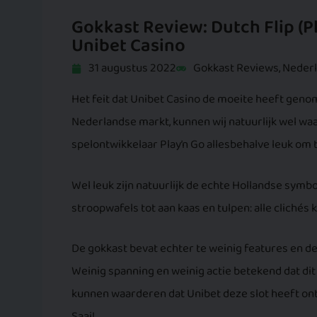
Gokkast Review: Dutch Flip (Pla
Unibet Casino
31 augustus 2022
Gokkast Reviews
,
Nederl
Het feit dat Unibet Casino de moeite heeft geno
Nederlandse markt, kunnen wij natuurlijk wel waa
spelontwikkelaar Play’n Go allesbehalve leuk om 
Wel leuk zijn natuurlijk de echte Hollandse sym
stroopwafels tot aan kaas en tulpen: alle clichés 
De gokkast bevat echter te weinig features en de p
Weinig spanning en weinig actie betekend dat dit 
kunnen waarderen dat Unibet deze slot heeft ontw
Saai!