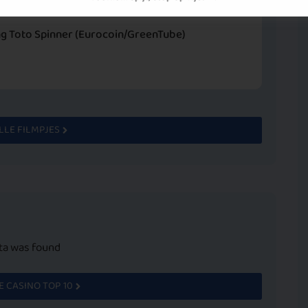
ng Toto Spinner (Eurocoin/GreenTube)
ALLE FILMPJES
ta was found
E CASINO TOP 10