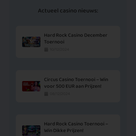
Actueel casino nieuws:
Hard Rock Casino December
Toernooi
10/12/2024
Circus Casino Toernooi – Win
voor 500 EUR aan Prijzen!
08/12/2024
Hard Rock Casino Toernooi –
Win Dikke Prijzen!