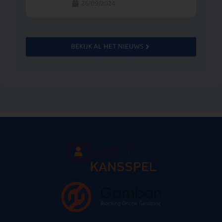
26/09/2024
BEKIJK AL HET NIEUWS