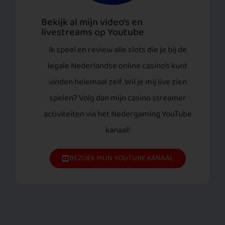
Bekijk al mijn video's en
livestreams op Youtube
Ik speel en review alle slots die je bij de
legale Nederlandse online casino’s kunt
vinden helemaal zelf. Wil je mij live zien
spelen? Volg dan mijn casino streamer
activiteiten via het Nedergaming YouTube
kanaal!
BEZOEK MIJN YOUTUBE KANAAL