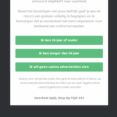
Spinner (Eurocoin/GreenTube)
antwoord alsjeblieft naar waarheid.
05/11/2023
Naast het bevestigen van jouw leeftijd, geef je aan de
risico's van gokken volledig te begrijpen, en te
bevestigen dat je momenteel niet bent uitgesloten voor
deelname aan online kansspelen.
BEKIJK ALLE FILMPJES
Ik ben 24 jaar of ouder
Ik ben jonger dan 24 jaar
Speel legaal mee bij:
Ik wil geen casino advertenties zien
No data was found
Kies je voor de eerste optie, dan ga je ermee akkoord dat er op
onze website advertenties en links van en naar legale online
casino's getoond zullen worden.
BEKIJK ONZE CASINO TOP 10
Voorkom Spijt, Stop Op Tijd! 24+