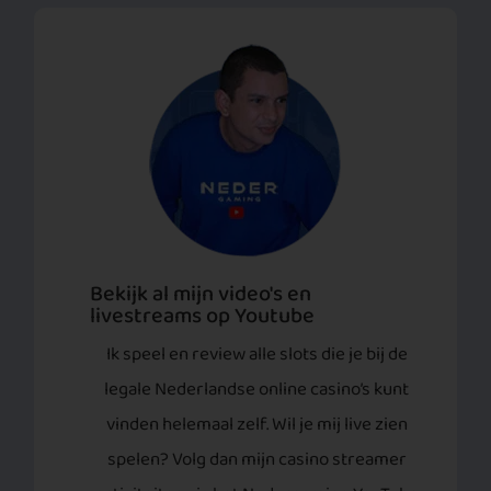
Bekijk al mijn video's en
livestreams op Youtube
Ik speel en review alle slots die je bij de
legale Nederlandse online casino’s kunt
vinden helemaal zelf. Wil je mij live zien
spelen? Volg dan mijn casino streamer