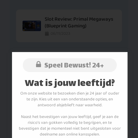
Slot Review: Primal Megaways
(Blueprint Gaming)
06/11/2023
Speel Bewust! 24+
Slot Review: Koning Toto
Spinner (Eurocoin/GreenTube)
05/11/2023
Wat is jouw leeftijd?
Om onze website te bezoeken dien je 24 jaar of ouder
te zijn. Kies uit een van onderstaande opties, en
antwoord alsjeblieft naar waarheid.
BEKIJK ALLE FILMPJES
Naast het bevestigen van jouw leeftijd, geef je aan de
risico's van gokken volledig te begrijpen, en te
bevestigen dat je momenteel niet bent uitgesloten voor
deelname aan online kansspelen.