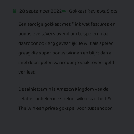
28 september 2022
Gokkast Reviews
,
Slots
Een aardige gokkast met flink wat features en
bonuslevels. Verslavend om te spelen, maar
daardoor ook erg gevaarlijk. Je wilt als speler
graag die super bonus winnen en blijft dan al
snel doorspelen waardoor je vaak teveel geld
verliest.
Desalniettemin is Amazon Kingdom van de
relatief onbekende spelontwikkelaar Just For
The Win een prime gokspel voor tussendoor.