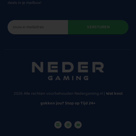
deals in je mailbox!
VERSTUREN
2026 Alle rechten voorbehouden Nedergaming.nl |
Wat kost
gokken jou? Stop op Tijd 24+