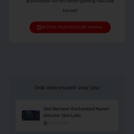
activiteiten via het Nedergaming YouTube
kanaal!
BEZOEK MIJN YOUTUBE KANAAL
Ook interessant voor jou:
Slot Review: Enchanted Manor
(Atomic Slot Lab)
23/11/2023