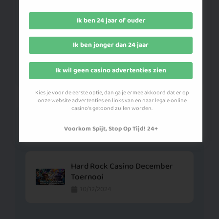
Speel legaal mee bij:
Ik ben 24 jaar of ouder
No data was found
Ik ben jonger dan 24 jaar
BEKIJK ONZE CASINO TOP 10
Ik wil geen casino advertenties zien
Kies je voor de eerste optie, dan ga je ermee akkoord dat er op
onze website advertenties en links van en naar legale online
casino's getoond zullen worden.
Actueel casino nieuws:
Voorkom Spijt, Stop Op Tijd! 24+
Hard Rock Casino December
Toernooi
10/12/2024