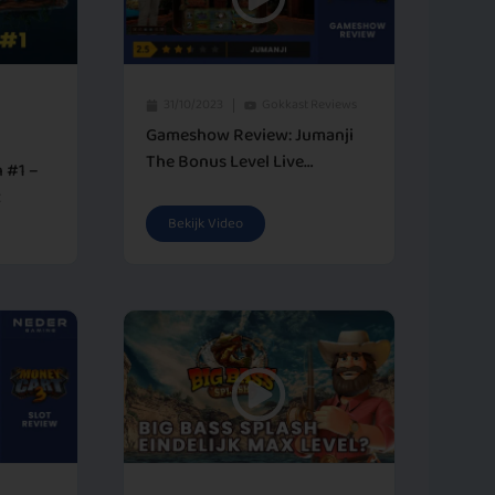
31/10/2023
Gokkast Reviews
Gameshow Review: Jumanji
The Bonus Level Live
n #1 –
(Playtech)
t
Bekijk Video