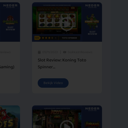
Reviews
05/11/2023
Gokkast Reviews
Slot Review: Koning Toto
Gaming)
Spinner
(Eurocoin/GreenTube)
Bekijk Video