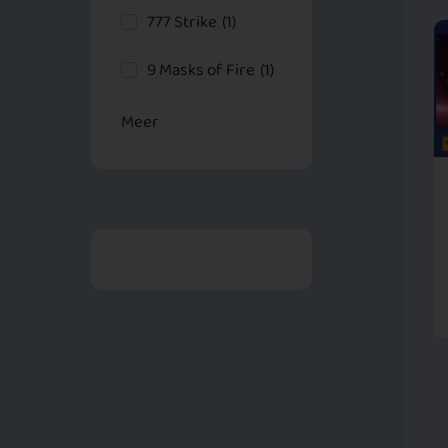
777 Strike
(
1
)
9 Masks of Fire
(
1
)
Meer