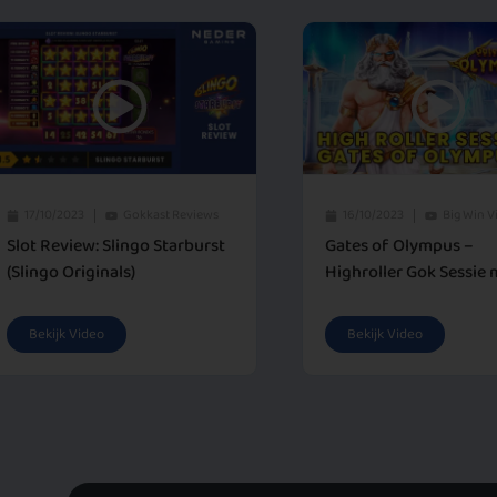
17/10/2023
Gokkast Reviews
16/10/2023
Big Win V
Slot Review: Slingo Starburst
Gates of Olympus –
(Slingo Originals)
Highroller Gok Sessie 
Bonus
Bekijk Video
Bekijk Video