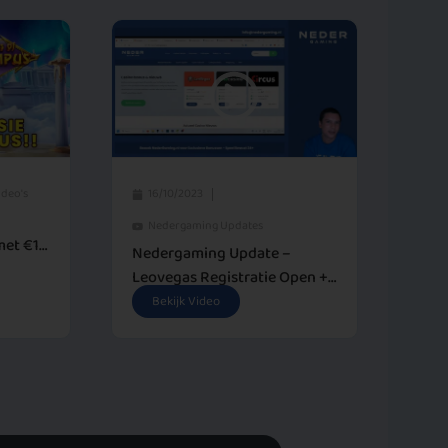
ideo's
16/10/2023
Nedergaming Updates
met €10
Nedergaming Update –
Leovegas Registratie Open +
Casino Nieuws
Bekijk Video