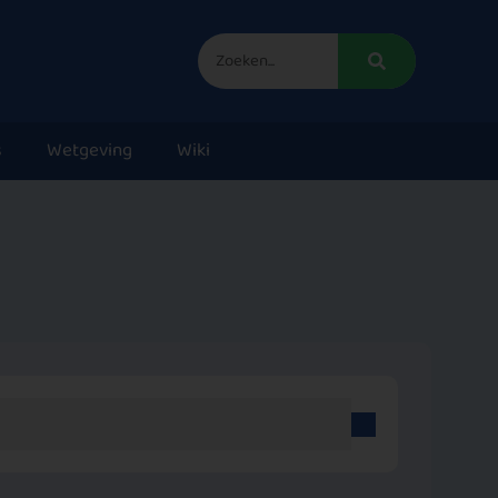
s
Wetgeving
Wiki