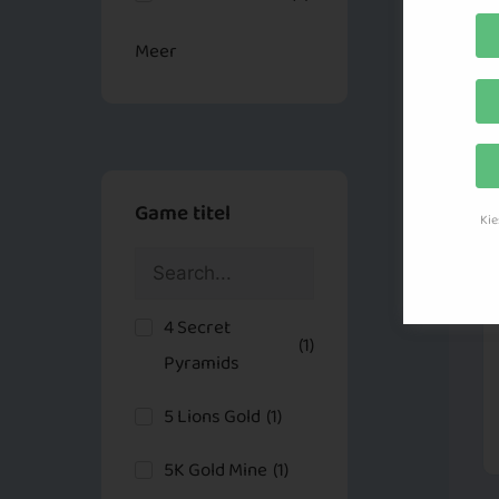
Meer
Game titel
Kie
4 Secret
(
1
)
Pyramids
5 Lions Gold
(
1
)
5K Gold Mine
(
1
)