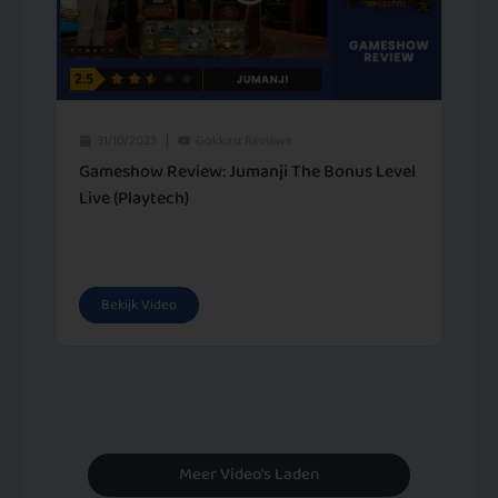
31/10/2023
Gokkast Reviews
Gameshow Review: Jumanji The Bonus Level
Live (Playtech)
Bekijk Video
Meer Video's Laden