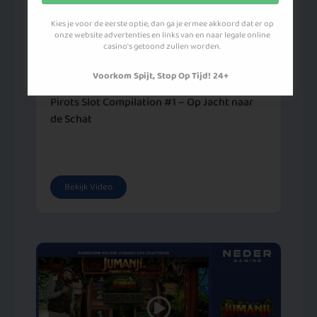
Kies je voor de eerste optie, dan ga je ermee akkoord dat er op
onze website advertenties en links van en naar legale online
casino's getoond zullen worden.
Voorkom Spijt, Stop Op Tijd! 24+
02/11/2023
Compilatie Filmpjes
Pirots Slot Compilation #1 – Op Jacht naar
de Schat
Bekijk Video