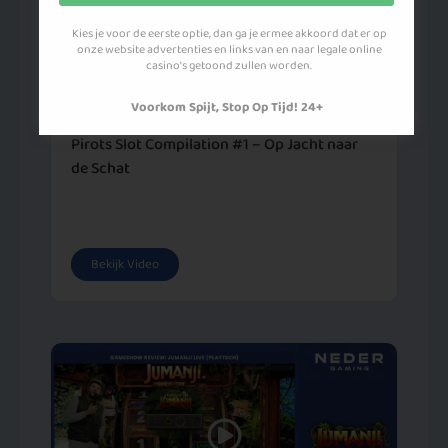
Kies je voor de eerste optie, dan ga je ermee akkoord dat er op
onze website advertenties en links van en naar legale online
casino's getoond zullen worden.
Voorkom Spijt, Stop Op Tijd! 24+
02/11/2023
Compilatie Filmpjes
Pirots Slot Compilation #1 – Op Jacht naar
de Schat
Bekijk Video