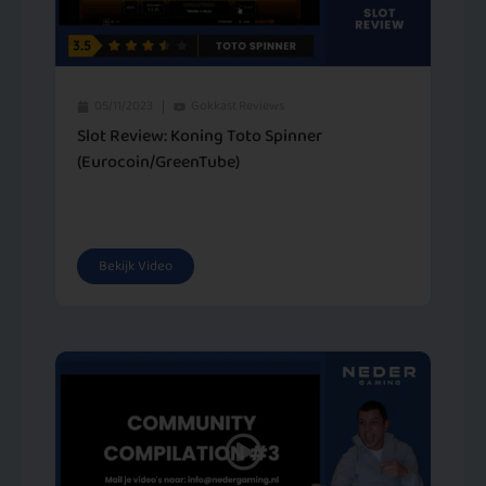
05/11/2023
Gokkast Reviews
Slot Review: Koning Toto Spinner
(Eurocoin/GreenTube)
Bekijk Video