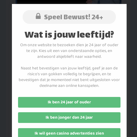
Speel Bewust! 24+
Wat is jouw leeftijd?
04/11/2023
Big Win Video's
Community Compilation #3 – Nedergaming
Om onze website te bezoeken dien je 24 jaar of ouder
Reacts to Big Wins
te zijn. Kies uit een van onderstaande opties, en
antwoord alsjeblieft naar waarheid.
Naast het bevestigen van jouw leeftijd, geef je aan de
risico's van gokken volledig te begrijpen, en te
Bekijk Video
bevestigen dat je momenteel niet bent uitgesloten voor
deelname aan online kansspelen.
Ik ben 24 jaar of ouder
Ik ben jonger dan 24 jaar
Ik wil geen casino advertenties zien