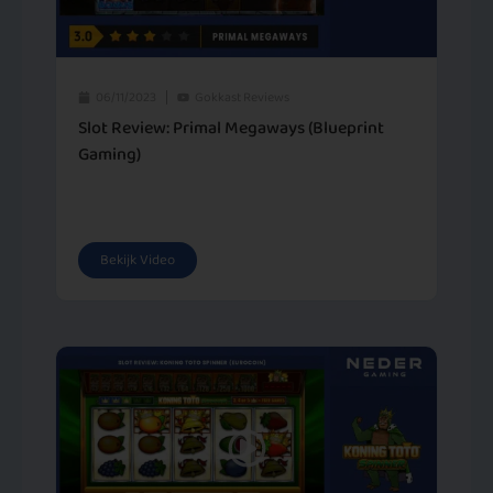
06/11/2023
Gokkast Reviews
Slot Review: Primal Megaways (Blueprint
Gaming)
Bekijk Video