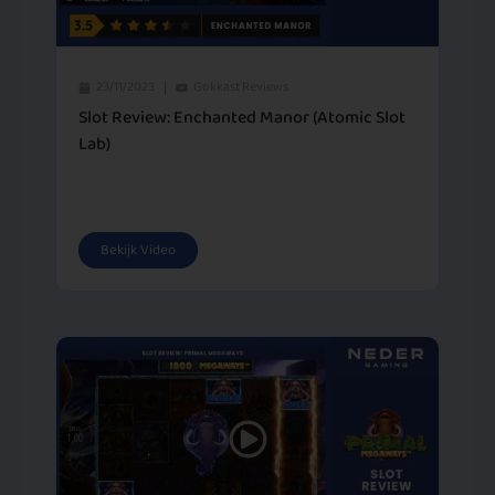
23/11/2023
Gokkast Reviews
Slot Review: Enchanted Manor (Atomic Slot
Lab)
Bekijk Video