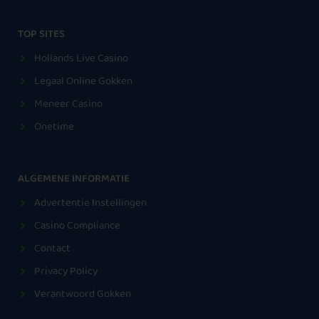
TOP SITES
Hollands Live Casino
Legaal Online Gokken
Meneer Casino
Onetime
ALGEMENE INFORMATIE
Advertentie Instellingen
Casino Compliance
Contact
Privacy Policy
Verantwoord Gokken